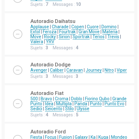
Sujets :
7
Messages :
10
Autoradio Daihatsu
Applause
|
Charade
|
Copen
|
Cuore
|
Domino
|
Extol
|
Feroza
|
Fourtrak
|
Gran Move
|
Materia
|
Move
|
Rocky
|
Sirion
|
Sportrak
|
Terios
|
Trevis
|
Valera
|
YRV
Sujets :
3
Messages :
4
Autoradio Dodge
Avenger
|
Caliber
|
Caravan
|
Journey
|
Nitro
|
Viper
Sujets :
3
Messages :
3
Autoradio Fiat
500
|
Bravo
|
Croma
|
Doblo
|
Fiorino Qubo
|
Grande
Punto
|
Idea
|
Multipla
|
Panda
|
Punto
|
Punto Evo
|
Sedici
|
Seicento
|
Stilo
|
Ulysse
Sujets :
4
Messages :
5
Autoradio Ford
Fiesta
|
Focus
|
Fusion
|
Galaxy
|
Ka
|
Kuga
|
Mondeo