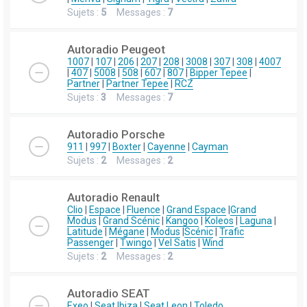
Sujets :
5
Messages :
7
Autoradio Peugeot
1007
|
107
|
206
|
207
|
208
|
3008
|
307
|
308
|
4007
|
407
|
5008
|
508
|
607
|
807
|
Bipper Tepee
|
Partner
|
Partner Tepee
|
RCZ
Sujets :
3
Messages :
7
Autoradio Porsche
911
|
997
|
Boxter
|
Cayenne
|
Cayman
Sujets :
2
Messages :
2
Autoradio Renault
Clio
|
Espace
|
Fluence
|
Grand Espace
|
Grand
Modus
|
Grand Scénic
|
Kangoo
|
Koleos
|
Laguna
|
Latitude
|
Mégane
|
Modus
|
Scénic
|
Trafic
Passenger
|
Twingo
|
Vel Satis
|
Wind
Sujets :
2
Messages :
2
Autoradio SEAT
Exeo
|
Seat Ibiza
|
Seat Leon
|
Toledo