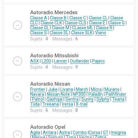
Autoradio Mercedes
Classe A
|
Classe B
|
Classe C
|
Classe CL
|
Classe
CLC
|
Classe CLK
|
Classe CLS
|
Classe E
|
Classe G
|
Classe GL
|
Classe M
|
CLasse ML
|
Classe R
|
Classe S
|
Classe SL
|
Classe SLK
|
Viano
Sujets :
4
Messages :
6
Autoradio Mitsubishi
ASX
|
L200
|
Lancer
|
Outlander
|
Pajero
Sujets :
4
Messages :
9
Autoradio Nissan
Frontier
|
Juke
|
Livana
|
March
|
Micra
|
Murano
|
Navara
|
Nissan Note
|
NP300
|
Paladin
|
Pathfinder
|
Patrol
|
Qashqai
|
Sentra
|
Sunny
|
Sylphy
|
Teana
|
Tiida
|
Treeana
|
Versa
|
X-trail
Sujets :
6
Messages :
8
Autoradio Opel
Agila
|
Antara
|
Astra
|
Combo
|
Corsa
|
GT
|
Insignia
|
Meriva
|
Signum
|
Tigra
|
Vectra
|
Zafira