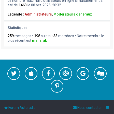
Le nombre maximal d’utilisateurs en ligne simultanément a
été de
1463
le 08 oct. 2025, 20:32
Légende :
Administrateurs
,
Modérateurs généraux
Statistiques
259
messages •
198
sujets •
33
membres • Notre membre le
plus récent est
manarak
Forum Autoradio
Nous contacter