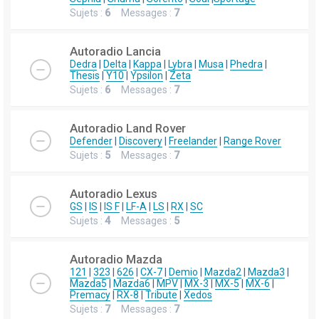
Sujets :
6
Messages :
7
Autoradio Lancia
Dedra
|
Delta
|
Kappa
|
Lybra
|
Musa
|
Phedra
|
Thesis
|
Y10
|
Ypsilon
|
Zeta
Sujets :
6
Messages :
7
Autoradio Land Rover
Defender
|
Discovery
|
Freelander
|
Range Rover
Sujets :
5
Messages :
7
Autoradio Lexus
GS
|
IS
|
IS F
|
LF-A
|
LS
|
RX
|
SC
Sujets :
4
Messages :
5
Autoradio Mazda
121
|
323
|
626
|
CX-7
|
Demio
|
Mazda2
|
Mazda3
|
Mazda5
|
Mazda6
|
MPV
|
MX-3
|
MX-5
|
MX-6
|
Premacy
|
RX-8
|
Tribute
|
Xedos
Sujets :
7
Messages :
7