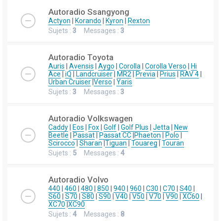
Autoradio Ssangyong
Actyon
|
Korando
|
Kyron
|
Rexton
Sujets :
3
Messages :
3
Autoradio Toyota
Auris
|
Avensis
|
Aygo
|
Corolla
|
Corolla Verso
|
Hi
Ace
|
iQ
|
Landcruiser
|
MR2
|
Previa
|
Prius
|
RAV 4
|
Urban Cruiser
|
Verso
|
Yaris
Sujets :
3
Messages :
3
Autoradio Volkswagen
Caddy
|
Eos
|
Fox
|
Golf
|
Golf Plus
|
Jetta
|
New
Beetle
|
Passat
|
Passat CC
|
Phaeton
|
Polo
|
Scirocco
|
Sharan
|
Tiguan
|
Touareg
|
Touran
Sujets :
5
Messages :
4
Autoradio Volvo
440
|
460
|
480
|
850
|
940
|
960
|
C30
|
C70
|
S40
|
S60
|
S70
|
S80
|
S90
|
V40
|
V50
|
V70
|
V90
|
XC60
|
XC70
|
XC90
Sujets :
4
Messages :
8