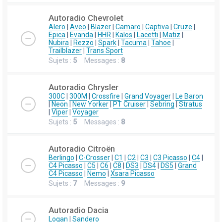
Autoradio Chevrolet
Alero
|
Aveo
|
Blazer
|
Camaro
|
Captiva
|
Cruze
|
Epica
|
Evanda
|
HHR
|
Kalos
|
Lacetti
|
Matiz
|
Nubira
|
Rezzo
|
Spark
|
Tacuma
|
Tahoe
|
Trailblazer
|
Trans Sport
Sujets :
5
Messages :
8
Autoradio Chrysler
300C
|
300M
|
Crossfire
|
Grand Voyager
|
Le Baron
|
Neon
|
New Yorker
|
PT Cruiser
|
Sebring
|
Stratus
|
Viper
|
Voyager
Sujets :
5
Messages :
8
Autoradio Citroën
Berlingo
|
C-Crosser
|
C1
|
C2
|
C3
|
C3 Picasso
|
C4
|
C4 Picasso
|
C5
|
C6
|
C8
|
DS3
|
DS4
|
DS5
|
Grand
C4 Picasso
|
Nemo
|
Xsara Picasso
Sujets :
7
Messages :
9
Autoradio Dacia
Logan
|
Sandero