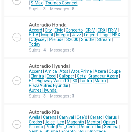
|
S-Max
|
Tourneo Connect
Sujets :
3
Messages :
8
Autoradio Honda
Accord
|
City
|
Civic
|
Concerto
|
CR-V
|
CRX
|
FR-V
|
HR-V
|
Insight
|
Integra
|
Jazz
|
Legend
|
Logo
|
NSX
|
Odyssey
|
Prelude
|
S2000
|
Shuttle
|
Stream
|
Today
Sujets :
4
Messages :
8
Autoradio Hyundai
Accent
|
Amica
|
Atos
|
Atos Prime
|
Azera
|
Coupé
|
Elantra
|
Excel
|
Galloper
|
Getz
|
Grandeur Azera
|
H1
|
Highway Van
|
i10
|
i30
|
Lantra
|
Matrix
|
Plaza
Autres Hyundai
|
Autres Hyundai
Sujets :
3
Messages :
3
Autoradio Kia
Avella
|
Carens
|
Carnival
|
Cee'd
|
Cerato
|
Clarus
|
Credos
|
Joice
|
Leo
|
Magentis
|
Mentor
|
Opirus
|
Picanto
|
Pride
|
Pro_Cee'd
|
Retona
|
Rio
|
Sedona
|
Sephia
|
Shuma
|
Sorento
|
Soul
|
Sportage