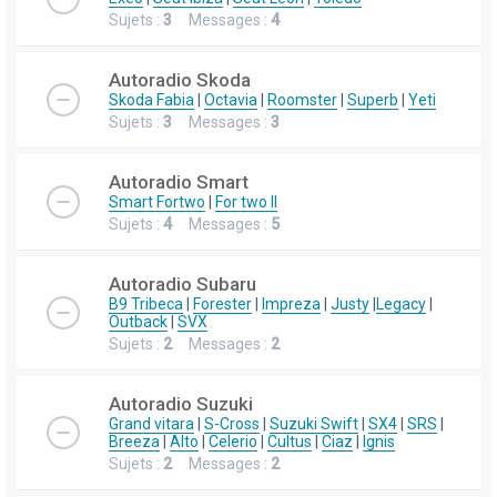
Sujets :
3
Messages :
4
Autoradio Skoda
Skoda Fabia
|
Octavia
|
Roomster
|
Superb
|
Yeti
Sujets :
3
Messages :
3
Autoradio Smart
Smart Fortwo
|
For two II
Sujets :
4
Messages :
5
Autoradio Subaru
B9 Tribeca
|
Forester
|
Impreza
|
Justy
|
Legacy
|
Outback
|
SVX
Sujets :
2
Messages :
2
Autoradio Suzuki
Grand vitara
|
S-Cross
|
Suzuki Swift
|
SX4
|
SRS
|
Breeza
|
Alto
|
Celerio
|
Cultus
|
Ciaz
|
Ignis
Sujets :
2
Messages :
2