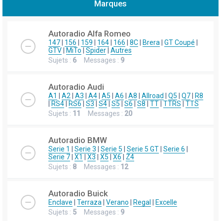
Marques
h
e
Autoradio Alfa Romeo
r
147
|
156
|
159
|
164
|
166
|
8C
|
Brera
|
GT Coupé
|
GTV
|
MiTo
|
Spider
|
Autres
c
Sujets :
6
Messages :
9
h
e
Autoradio Audi
r
A1
|
A2
|
A3
|
A4
|
A5
|
A6
|
A8
|
Allroad
|
Q5
|
Q7
|
R8
|
RS4
|
RS6
|
S3
|
S4
|
S5
|
S6
|
S8
|
TT
|
TTRS
|
TTS
Sujets :
11
Messages :
20
Autoradio BMW
Serie 1
|
Serie 3
|
Serie 5
|
Serie 5 GT
|
Serie 6
|
Serie 7
|
X1
|
X3
|
X5
|
X6
|
Z4
Sujets :
8
Messages :
12
Autoradio Buick
Enclave
|
Terraza
|
Verano
|
Regal
|
Excelle
Sujets :
5
Messages :
9