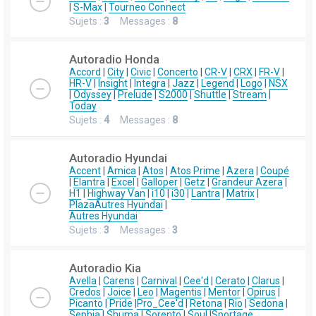
|
S-Max
|
Tourneo Connect
Sujets :
3
Messages :
8
Autoradio Honda
Accord
|
City
|
Civic
|
Concerto
|
CR-V
|
CRX
|
FR-V
|
HR-V
|
Insight
|
Integra
|
Jazz
|
Legend
|
Logo
|
NSX
|
Odyssey
|
Prelude
|
S2000
|
Shuttle
|
Stream
|
Today
Sujets :
4
Messages :
8
Autoradio Hyundai
Accent
|
Amica
|
Atos
|
Atos Prime
|
Azera
|
Coupé
|
Elantra
|
Excel
|
Galloper
|
Getz
|
Grandeur Azera
|
H1
|
Highway Van
|
i10
|
i30
|
Lantra
|
Matrix
|
Plaza
Autres Hyundai
|
Autres Hyundai
Sujets :
3
Messages :
3
Autoradio Kia
Avella
|
Carens
|
Carnival
|
Cee'd
|
Cerato
|
Clarus
|
Credos
|
Joice
|
Leo
|
Magentis
|
Mentor
|
Opirus
|
Picanto
|
Pride
|
Pro_Cee'd
|
Retona
|
Rio
|
Sedona
|
Sephia
|
Shuma
|
Sorento
|
Soul
|
Sportage