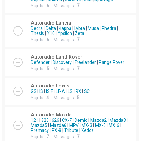
Sujets :
6
Messages :
7
Autoradio Lancia
Dedra
|
Delta
|
Kappa
|
Lybra
|
Musa
|
Phedra
|
Thesis
|
Y10
|
Ypsilon
|
Zeta
Sujets :
6
Messages :
7
Autoradio Land Rover
Defender
|
Discovery
|
Freelander
|
Range Rover
Sujets :
5
Messages :
7
Autoradio Lexus
GS
|
IS
|
IS F
|
LF-A
|
LS
|
RX
|
SC
Sujets :
4
Messages :
5
Autoradio Mazda
121
|
323
|
626
|
CX-7
|
Demio
|
Mazda2
|
Mazda3
|
Mazda5
|
Mazda6
|
MPV
|
MX-3
|
MX-5
|
MX-6
|
Premacy
|
RX-8
|
Tribute
|
Xedos
Sujets :
7
Messages :
7