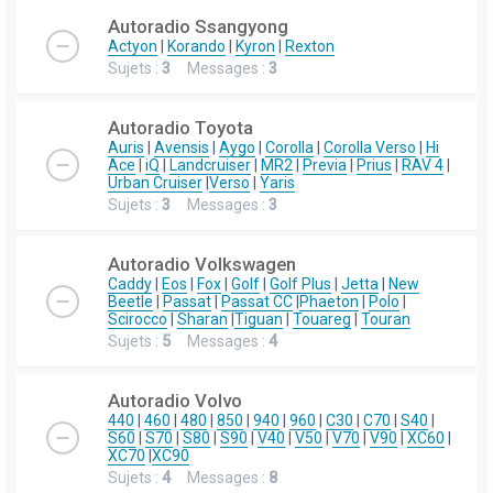
Autoradio Ssangyong
Actyon
|
Korando
|
Kyron
|
Rexton
Sujets :
3
Messages :
3
Autoradio Toyota
Auris
|
Avensis
|
Aygo
|
Corolla
|
Corolla Verso
|
Hi
Ace
|
iQ
|
Landcruiser
|
MR2
|
Previa
|
Prius
|
RAV 4
|
Urban Cruiser
|
Verso
|
Yaris
Sujets :
3
Messages :
3
Autoradio Volkswagen
Caddy
|
Eos
|
Fox
|
Golf
|
Golf Plus
|
Jetta
|
New
Beetle
|
Passat
|
Passat CC
|
Phaeton
|
Polo
|
Scirocco
|
Sharan
|
Tiguan
|
Touareg
|
Touran
Sujets :
5
Messages :
4
Autoradio Volvo
440
|
460
|
480
|
850
|
940
|
960
|
C30
|
C70
|
S40
|
S60
|
S70
|
S80
|
S90
|
V40
|
V50
|
V70
|
V90
|
XC60
|
XC70
|
XC90
Sujets :
4
Messages :
8