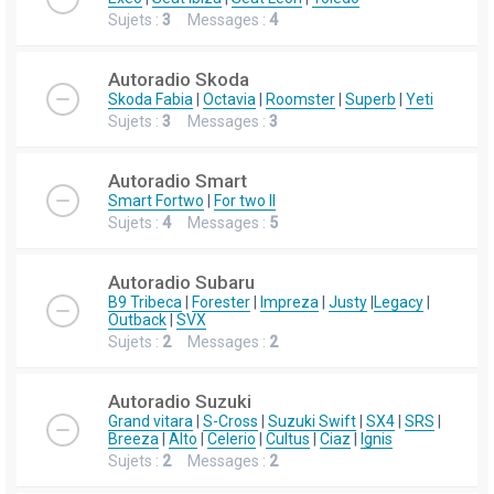
Sujets :
3
Messages :
4
Autoradio Skoda
Skoda Fabia
|
Octavia
|
Roomster
|
Superb
|
Yeti
Sujets :
3
Messages :
3
Autoradio Smart
Smart Fortwo
|
For two II
Sujets :
4
Messages :
5
Autoradio Subaru
B9 Tribeca
|
Forester
|
Impreza
|
Justy
|
Legacy
|
Outback
|
SVX
Sujets :
2
Messages :
2
Autoradio Suzuki
Grand vitara
|
S-Cross
|
Suzuki Swift
|
SX4
|
SRS
|
Breeza
|
Alto
|
Celerio
|
Cultus
|
Ciaz
|
Ignis
Sujets :
2
Messages :
2