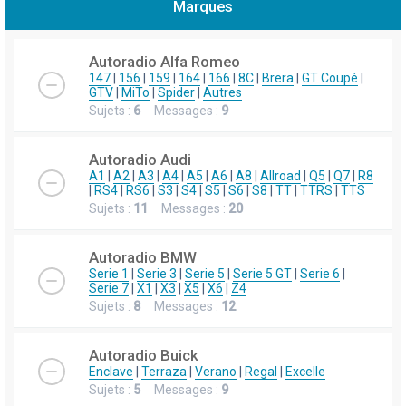
Marques
h
e
Autoradio Alfa Romeo
r
147
|
156
|
159
|
164
|
166
|
8C
|
Brera
|
GT Coupé
|
GTV
|
MiTo
|
Spider
|
Autres
c
Sujets :
6
Messages :
9
h
e
Autoradio Audi
r
A1
|
A2
|
A3
|
A4
|
A5
|
A6
|
A8
|
Allroad
|
Q5
|
Q7
|
R8
|
RS4
|
RS6
|
S3
|
S4
|
S5
|
S6
|
S8
|
TT
|
TTRS
|
TTS
Sujets :
11
Messages :
20
Autoradio BMW
Serie 1
|
Serie 3
|
Serie 5
|
Serie 5 GT
|
Serie 6
|
Serie 7
|
X1
|
X3
|
X5
|
X6
|
Z4
Sujets :
8
Messages :
12
Autoradio Buick
Enclave
|
Terraza
|
Verano
|
Regal
|
Excelle
Sujets :
5
Messages :
9