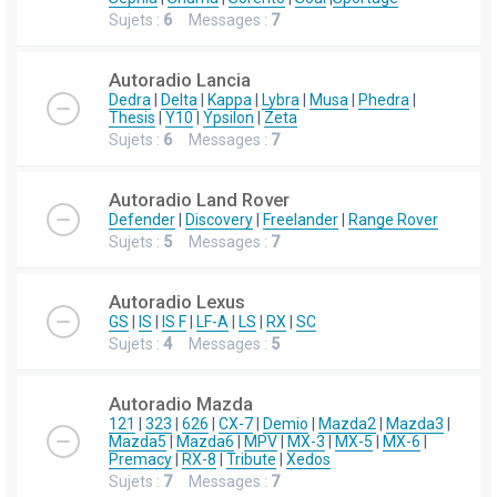
Sujets :
6
Messages :
7
Autoradio Lancia
Dedra
|
Delta
|
Kappa
|
Lybra
|
Musa
|
Phedra
|
Thesis
|
Y10
|
Ypsilon
|
Zeta
Sujets :
6
Messages :
7
Autoradio Land Rover
Defender
|
Discovery
|
Freelander
|
Range Rover
Sujets :
5
Messages :
7
Autoradio Lexus
GS
|
IS
|
IS F
|
LF-A
|
LS
|
RX
|
SC
Sujets :
4
Messages :
5
Autoradio Mazda
121
|
323
|
626
|
CX-7
|
Demio
|
Mazda2
|
Mazda3
|
Mazda5
|
Mazda6
|
MPV
|
MX-3
|
MX-5
|
MX-6
|
Premacy
|
RX-8
|
Tribute
|
Xedos
Sujets :
7
Messages :
7