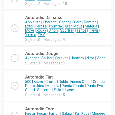
Sujets :
7
Messages :
10
Autoradio Daihatsu
Applause
|
Charade
|
Copen
|
Cuore
|
Domino
|
Extol
|
Feroza
|
Fourtrak
|
Gran Move
|
Materia
|
Move
|
Rocky
|
Sirion
|
Sportrak
|
Terios
|
Trevis
|
Valera
|
YRV
Sujets :
3
Messages :
4
Autoradio Dodge
Avenger
|
Caliber
|
Caravan
|
Journey
|
Nitro
|
Viper
Sujets :
3
Messages :
3
Autoradio Fiat
500
|
Bravo
|
Croma
|
Doblo
|
Fiorino Qubo
|
Grande
Punto
|
Idea
|
Multipla
|
Panda
|
Punto
|
Punto Evo
|
Sedici
|
Seicento
|
Stilo
|
Ulysse
Sujets :
4
Messages :
5
Autoradio Ford
Fiesta
|
Focus
|
Fusion
|
Galaxy
|
Ka
|
Kuga
|
Mondeo