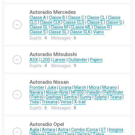
Autoradio Mercedes
Classe A
|
Classe B
|
Classe C
|
Classe CL
|
Classe
CLC
|
Classe CLK
|
Classe CLS
|
Classe E
|
Classe G
|
Classe GL
|
Classe M
|
CLasse ML
|
Classe R
|
Classe S
|
Classe SL
|
Classe SLK
|
Viano
Sujets :
4
Messages :
6
Autoradio Mitsubishi
ASX
|
L200
|
Lancer
|
Outlander
|
Pajero
Sujets :
4
Messages :
9
Autoradio Nissan
Frontier
|
Juke
|
Livana
|
March
|
Micra
|
Murano
|
Navara
|
Nissan Note
|
NP300
|
Paladin
|
Pathfinder
|
Patrol
|
Qashqai
|
Sentra
|
Sunny
|
Sylphy
|
Teana
|
Tiida
|
Treeana
|
Versa
|
X-trail
Sujets :
6
Messages :
8
Autoradio Opel
Agila
|
Antara
|
Astra
|
Combo
|
Corsa
|
GT
|
Insignia
|
Meriva
|
Signum
|
Tigra
|
Vectra
|
Zafira