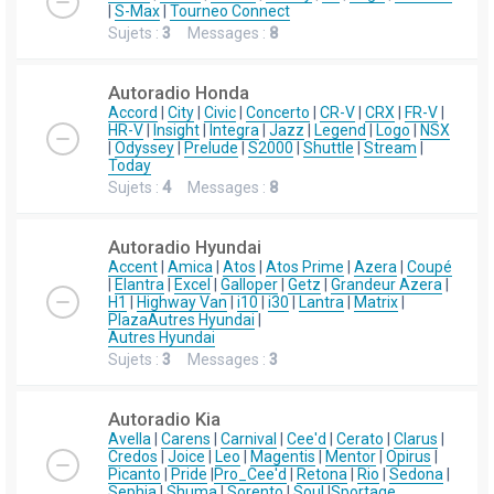
|
S-Max
|
Tourneo Connect
Sujets :
3
Messages :
8
Autoradio Honda
Accord
|
City
|
Civic
|
Concerto
|
CR-V
|
CRX
|
FR-V
|
HR-V
|
Insight
|
Integra
|
Jazz
|
Legend
|
Logo
|
NSX
|
Odyssey
|
Prelude
|
S2000
|
Shuttle
|
Stream
|
Today
Sujets :
4
Messages :
8
Autoradio Hyundai
Accent
|
Amica
|
Atos
|
Atos Prime
|
Azera
|
Coupé
|
Elantra
|
Excel
|
Galloper
|
Getz
|
Grandeur Azera
|
H1
|
Highway Van
|
i10
|
i30
|
Lantra
|
Matrix
|
Plaza
Autres Hyundai
|
Autres Hyundai
Sujets :
3
Messages :
3
Autoradio Kia
Avella
|
Carens
|
Carnival
|
Cee'd
|
Cerato
|
Clarus
|
Credos
|
Joice
|
Leo
|
Magentis
|
Mentor
|
Opirus
|
Picanto
|
Pride
|
Pro_Cee'd
|
Retona
|
Rio
|
Sedona
|
Sephia
|
Shuma
|
Sorento
|
Soul
|
Sportage