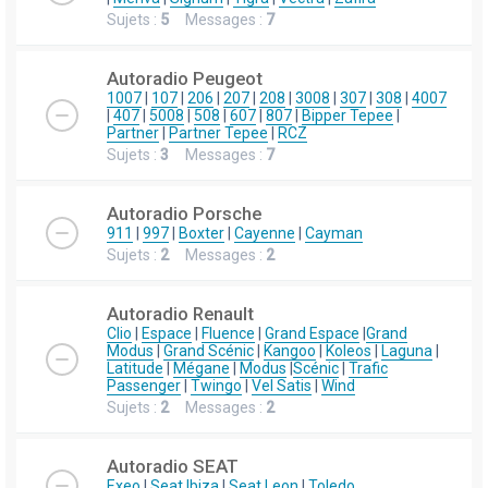
Sujets :
5
Messages :
7
Autoradio Peugeot
1007
|
107
|
206
|
207
|
208
|
3008
|
307
|
308
|
4007
|
407
|
5008
|
508
|
607
|
807
|
Bipper Tepee
|
Partner
|
Partner Tepee
|
RCZ
Sujets :
3
Messages :
7
Autoradio Porsche
911
|
997
|
Boxter
|
Cayenne
|
Cayman
Sujets :
2
Messages :
2
Autoradio Renault
Clio
|
Espace
|
Fluence
|
Grand Espace
|
Grand
Modus
|
Grand Scénic
|
Kangoo
|
Koleos
|
Laguna
|
Latitude
|
Mégane
|
Modus
|
Scénic
|
Trafic
Passenger
|
Twingo
|
Vel Satis
|
Wind
Sujets :
2
Messages :
2
Autoradio SEAT
Exeo
|
Seat Ibiza
|
Seat Leon
|
Toledo