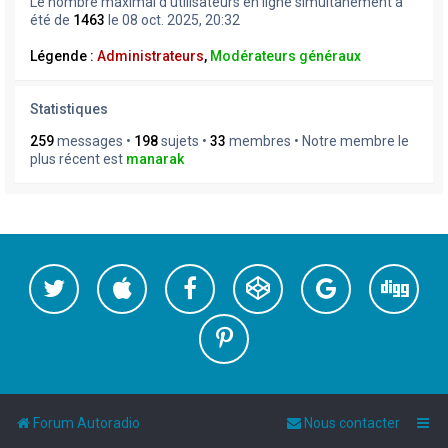
Le nombre maximal d’utilisateurs en ligne simultanément a
été de
1463
le 08 oct. 2025, 20:32
Légende :
Administrateurs
,
Modérateurs généraux
Statistiques
259
messages •
198
sujets •
33
membres • Notre membre le
plus récent est
manarak
Forum Autoradio
Nous contacter