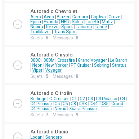
Autoradio Chevrolet
Alero
|
Aveo
|
Blazer
|
Camaro
|
Captiva
|
Cruze
|
Epica
|
Evanda
|
HHR
|
Kalos
|
Lacetti
|
Matiz
|
Nubira
|
Rezzo
|
Spark
|
Tacuma
|
Tahoe
|
Trailblazer
|
Trans Sport
Sujets :
5
Messages :
8
Autoradio Chrysler
300C
|
300M
|
Crossfire
|
Grand Voyager
|
Le Baron
|
Neon
|
New Yorker
|
PT Cruiser
|
Sebring
|
Stratus
|
Viper
|
Voyager
Sujets :
5
Messages :
8
Autoradio Citroën
Berlingo
|
C-Crosser
|
C1
|
C2
|
C3
|
C3 Picasso
|
C4
|
C4 Picasso
|
C5
|
C6
|
C8
|
DS3
|
DS4
|
DS5
|
Grand
C4 Picasso
|
Nemo
|
Xsara Picasso
Sujets :
7
Messages :
9
Autoradio Dacia
Logan
|
Sandero