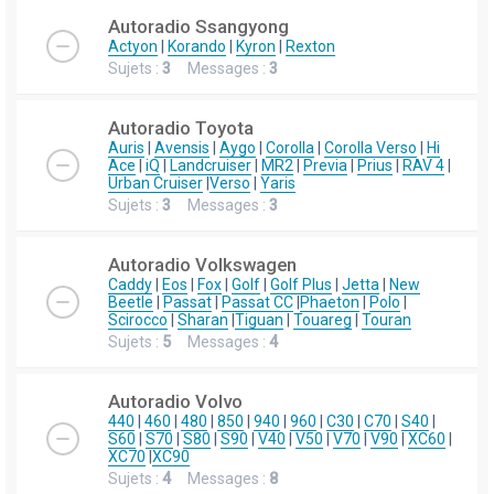
Autoradio Ssangyong
Actyon
|
Korando
|
Kyron
|
Rexton
Sujets :
3
Messages :
3
Autoradio Toyota
Auris
|
Avensis
|
Aygo
|
Corolla
|
Corolla Verso
|
Hi
Ace
|
iQ
|
Landcruiser
|
MR2
|
Previa
|
Prius
|
RAV 4
|
Urban Cruiser
|
Verso
|
Yaris
Sujets :
3
Messages :
3
Autoradio Volkswagen
Caddy
|
Eos
|
Fox
|
Golf
|
Golf Plus
|
Jetta
|
New
Beetle
|
Passat
|
Passat CC
|
Phaeton
|
Polo
|
Scirocco
|
Sharan
|
Tiguan
|
Touareg
|
Touran
Sujets :
5
Messages :
4
Autoradio Volvo
440
|
460
|
480
|
850
|
940
|
960
|
C30
|
C70
|
S40
|
S60
|
S70
|
S80
|
S90
|
V40
|
V50
|
V70
|
V90
|
XC60
|
XC70
|
XC90
Sujets :
4
Messages :
8