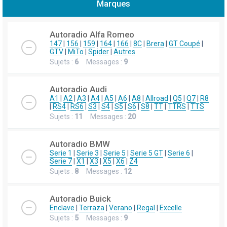
Marques
h
e
Autoradio Alfa Romeo
r
147
|
156
|
159
|
164
|
166
|
8C
|
Brera
|
GT Coupé
|
GTV
|
MiTo
|
Spider
|
Autres
c
Sujets :
6
Messages :
9
h
e
Autoradio Audi
r
A1
|
A2
|
A3
|
A4
|
A5
|
A6
|
A8
|
Allroad
|
Q5
|
Q7
|
R8
|
RS4
|
RS6
|
S3
|
S4
|
S5
|
S6
|
S8
|
TT
|
TTRS
|
TTS
Sujets :
11
Messages :
20
Autoradio BMW
Serie 1
|
Serie 3
|
Serie 5
|
Serie 5 GT
|
Serie 6
|
Serie 7
|
X1
|
X3
|
X5
|
X6
|
Z4
Sujets :
8
Messages :
12
Autoradio Buick
Enclave
|
Terraza
|
Verano
|
Regal
|
Excelle
Sujets :
5
Messages :
9