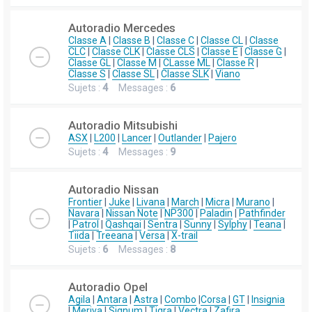
Autoradio Mercedes
Classe A
|
Classe B
|
Classe C
|
Classe CL
|
Classe
CLC
|
Classe CLK
|
Classe CLS
|
Classe E
|
Classe G
|
Classe GL
|
Classe M
|
CLasse ML
|
Classe R
|
Classe S
|
Classe SL
|
Classe SLK
|
Viano
Sujets :
4
Messages :
6
Autoradio Mitsubishi
ASX
|
L200
|
Lancer
|
Outlander
|
Pajero
Sujets :
4
Messages :
9
Autoradio Nissan
Frontier
|
Juke
|
Livana
|
March
|
Micra
|
Murano
|
Navara
|
Nissan Note
|
NP300
|
Paladin
|
Pathfinder
|
Patrol
|
Qashqai
|
Sentra
|
Sunny
|
Sylphy
|
Teana
|
Tiida
|
Treeana
|
Versa
|
X-trail
Sujets :
6
Messages :
8
Autoradio Opel
Agila
|
Antara
|
Astra
|
Combo
|
Corsa
|
GT
|
Insignia
|
Meriva
|
Signum
|
Tigra
|
Vectra
|
Zafira