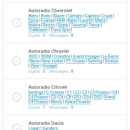
Autoradio Chevrolet
Alero
|
Aveo
|
Blazer
|
Camaro
|
Captiva
|
Cruze
|
Epica
|
Evanda
|
HHR
|
Kalos
|
Lacetti
|
Matiz
|
Nubira
|
Rezzo
|
Spark
|
Tacuma
|
Tahoe
|
Trailblazer
|
Trans Sport
Sujets :
5
Messages :
8
Autoradio Chrysler
300C
|
300M
|
Crossfire
|
Grand Voyager
|
Le Baron
|
Neon
|
New Yorker
|
PT Cruiser
|
Sebring
|
Stratus
|
Viper
|
Voyager
Sujets :
5
Messages :
8
Autoradio Citroën
Berlingo
|
C-Crosser
|
C1
|
C2
|
C3
|
C3 Picasso
|
C4
|
C4 Picasso
|
C5
|
C6
|
C8
|
DS3
|
DS4
|
DS5
|
Grand
C4 Picasso
|
Nemo
|
Xsara Picasso
Sujets :
7
Messages :
9
Autoradio Dacia
Logan
|
Sandero