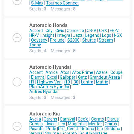
|
S-Max
|
Tourneo Connect
Sujets :
3
Messages :
8
Autoradio Honda
Accord
|
City
|
Civic
|
Concerto
|
CR-V
|
CRX
|
FR-V
|
HR-V
|
Insight
|
Integra
|
Jazz
|
Legend
|
Logo
|
NSX
|
Odyssey
|
Prelude
|
S2000
|
Shuttle
|
Stream
|
Today
Sujets :
4
Messages :
8
Autoradio Hyundai
Accent
|
Amica
|
Atos
|
Atos Prime
|
Azera
|
Coupé
|
Elantra
|
Excel
|
Galloper
|
Getz
|
Grandeur Azera
|
H1
|
Highway Van
|
i10
|
i30
|
Lantra
|
Matrix
|
Plaza
Autres Hyundai
|
Autres Hyundai
Sujets :
3
Messages :
3
Autoradio Kia
Avella
|
Carens
|
Carnival
|
Cee'd
|
Cerato
|
Clarus
|
Credos
|
Joice
|
Leo
|
Magentis
|
Mentor
|
Opirus
|
Picanto
|
Pride
|
Pro_Cee'd
|
Retona
|
Rio
|
Sedona
|
Sephia
|
Shuma
|
Sorento
|
Soul
|
Sportage