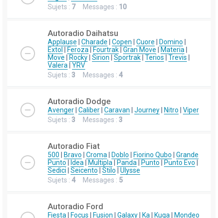
Sujets :
7
Messages :
10
Autoradio Daihatsu
Applause
|
Charade
|
Copen
|
Cuore
|
Domino
|
Extol
|
Feroza
|
Fourtrak
|
Gran Move
|
Materia
|
Move
|
Rocky
|
Sirion
|
Sportrak
|
Terios
|
Trevis
|
Valera
|
YRV
Sujets :
3
Messages :
4
Autoradio Dodge
Avenger
|
Caliber
|
Caravan
|
Journey
|
Nitro
|
Viper
Sujets :
3
Messages :
3
Autoradio Fiat
500
|
Bravo
|
Croma
|
Doblo
|
Fiorino Qubo
|
Grande
Punto
|
Idea
|
Multipla
|
Panda
|
Punto
|
Punto Evo
|
Sedici
|
Seicento
|
Stilo
|
Ulysse
Sujets :
4
Messages :
5
Autoradio Ford
Fiesta
|
Focus
|
Fusion
|
Galaxy
|
Ka
|
Kuga
|
Mondeo