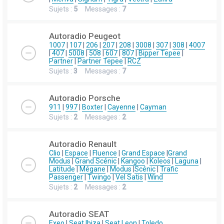
Sujets :
5
Messages :
7
Autoradio Peugeot
1007
|
107
|
206
|
207
|
208
|
3008
|
307
|
308
|
4007
|
407
|
5008
|
508
|
607
|
807
|
Bipper Tepee
|
Partner
|
Partner Tepee
|
RCZ
Sujets :
3
Messages :
7
Autoradio Porsche
911
|
997
|
Boxter
|
Cayenne
|
Cayman
Sujets :
2
Messages :
2
Autoradio Renault
Clio
|
Espace
|
Fluence
|
Grand Espace
|
Grand
Modus
|
Grand Scénic
|
Kangoo
|
Koleos
|
Laguna
|
Latitude
|
Mégane
|
Modus
|
Scénic
|
Trafic
Passenger
|
Twingo
|
Vel Satis
|
Wind
Sujets :
2
Messages :
2
Autoradio SEAT
Exeo
|
Seat Ibiza
|
Seat Leon
|
Toledo