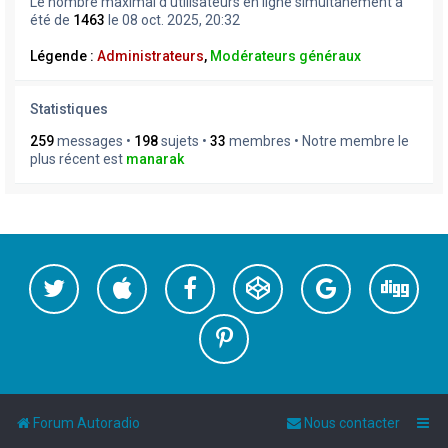
Le nombre maximal d’utilisateurs en ligne simultanément a
été de
1463
le 08 oct. 2025, 20:32
Légende :
Administrateurs
,
Modérateurs généraux
Statistiques
259
messages •
198
sujets •
33
membres • Notre membre le
plus récent est
manarak
Forum Autoradio
Nous contacter