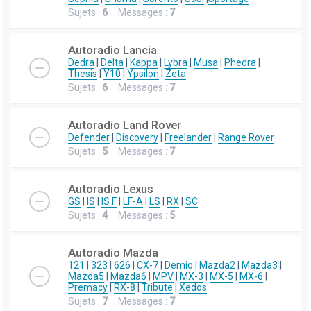
Sujets :
6
Messages :
7
Autoradio Lancia
Dedra
|
Delta
|
Kappa
|
Lybra
|
Musa
|
Phedra
|
Thesis
|
Y10
|
Ypsilon
|
Zeta
Sujets :
6
Messages :
7
Autoradio Land Rover
Defender
|
Discovery
|
Freelander
|
Range Rover
Sujets :
5
Messages :
7
Autoradio Lexus
GS
|
IS
|
IS F
|
LF-A
|
LS
|
RX
|
SC
Sujets :
4
Messages :
5
Autoradio Mazda
121
|
323
|
626
|
CX-7
|
Demio
|
Mazda2
|
Mazda3
|
Mazda5
|
Mazda6
|
MPV
|
MX-3
|
MX-5
|
MX-6
|
Premacy
|
RX-8
|
Tribute
|
Xedos
Sujets :
7
Messages :
7