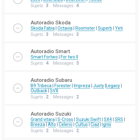
Sujets :
3
Messages :
4
Autoradio Skoda
Skoda Fabia
|
Octavia
|
Roomster
|
Superb
|
Yeti
Sujets :
3
Messages :
3
Autoradio Smart
Smart Fortwo
|
For two II
Sujets :
4
Messages :
5
Autoradio Subaru
B9 Tribeca
|
Forester
|
Impreza
|
Justy
|
Legacy
|
Outback
|
SVX
Sujets :
2
Messages :
2
Autoradio Suzuki
Grand vitara
|
S-Cross
|
Suzuki Swift
|
SX4
|
SRS
|
Breeza
|
Alto
|
Celerio
|
Cultus
|
Ciaz
|
Ignis
Sujets :
2
Messages :
2