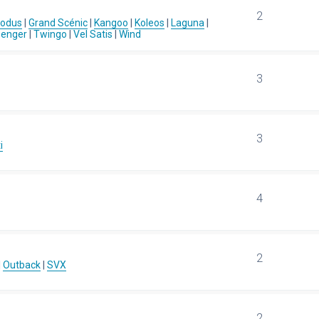
2
Modus
|
Grand Scénic
|
Kangoo
|
Koleos
|
Laguna
|
senger
|
Twingo
|
Vel Satis
|
Wind
3
3
i
4
2
|
Outback
|
SVX
2