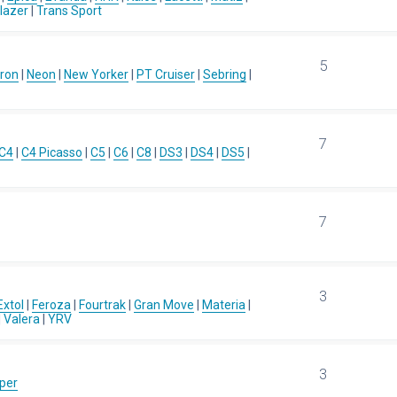
blazer
|
Trans Sport
5
ron
|
Neon
|
New Yorker
|
PT Cruiser
|
Sebring
|
7
C4
|
C4 Picasso
|
C5
|
C6
|
C8
|
DS3
|
DS4
|
DS5
|
7
3
Extol
|
Feroza
|
Fourtrak
|
Gran Move
|
Materia
|
|
Valera
|
YRV
3
per