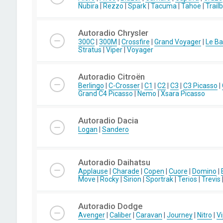
Nubira
|
Rezzo
|
Spark
|
Tacuma
|
Tahoe
|
Trail
Autoradio Chrysler
300C
|
300M
|
Crossfire
|
Grand Voyager
|
Le Ba
Stratus
|
Viper
|
Voyager
Autoradio Citroën
Berlingo
|
C-Crosser
|
C1
|
C2
|
C3
|
C3 Picasso
|
Grand C4 Picasso
|
Nemo
|
Xsara Picasso
Autoradio Dacia
Logan
|
Sandero
Autoradio Daihatsu
Applause
|
Charade
|
Copen
|
Cuore
|
Domino
|
Move
|
Rocky
|
Sirion
|
Sportrak
|
Terios
|
Trevis
Autoradio Dodge
Avenger
|
Caliber
|
Caravan
|
Journey
|
Nitro
|
Vi