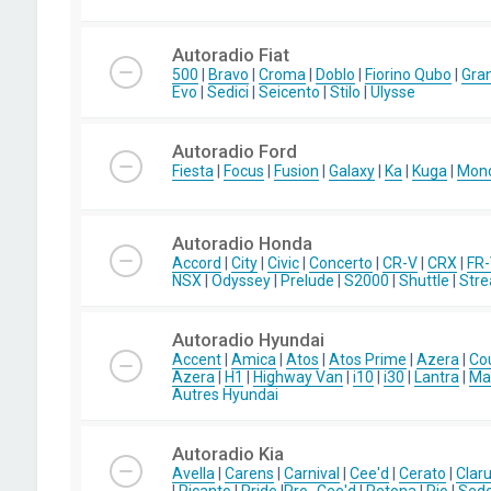
Autoradio Fiat
500
|
Bravo
|
Croma
|
Doblo
|
Fiorino Qubo
|
Gra
Evo
|
Sedici
|
Seicento
|
Stilo
|
Ulysse
Autoradio Ford
Fiesta
|
Focus
|
Fusion
|
Galaxy
|
Ka
|
Kuga
|
Mon
Autoradio Honda
Accord
|
City
|
Civic
|
Concerto
|
CR-V
|
CRX
|
FR
NSX
|
Odyssey
|
Prelude
|
S2000
|
Shuttle
|
Str
Autoradio Hyundai
Accent
|
Amica
|
Atos
|
Atos Prime
|
Azera
|
Co
Azera
|
H1
|
Highway Van
|
i10
|
i30
|
Lantra
|
Mat
Autres Hyundai
Autoradio Kia
Avella
|
Carens
|
Carnival
|
Cee'd
|
Cerato
|
Clar