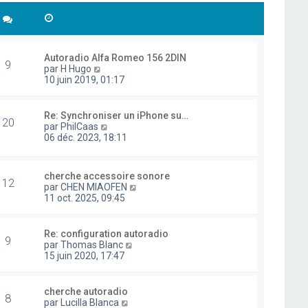
Autoradio Alfa Romeo 156 2DIN
9
C
par
H Hugo
o
10 juin 2019, 01:17
n
s
u
Re: Synchroniser un iPhone su…
20
l
C
par
PhilCaas
t
o
06 déc. 2023, 18:11
e
n
r
s
l
u
cherche accessoire sonore
e
l
12
C
par
CHEN MIAOFEN
d
t
o
11 oct. 2025, 09:45
e
e
n
r
r
s
n
l
u
i
Re: configuration autoradio
e
9
l
e
C
par
Thomas Blanc
d
t
r
o
15 juin 2020, 17:47
e
e
m
n
r
r
e
s
n
l
s
u
i
cherche autoradio
e
8
s
l
e
C
par
Lucilla Blanca
d