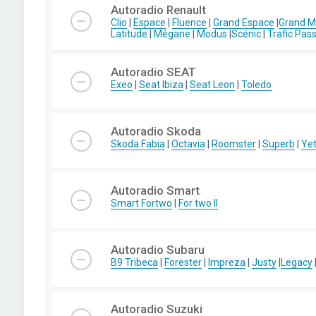
Autoradio Renault
Clio
|
Espace
|
Fluence
|
Grand Espace
|
Grand 
Latitude
|
Mégane
|
Modus
|
Scénic
|
Trafic Pas
Autoradio SEAT
Exeo
|
Seat Ibiza
|
Seat Leon
|
Toledo
Autoradio Skoda
Skoda Fabia
|
Octavia
|
Roomster
|
Superb
|
Yet
Autoradio Smart
Smart Fortwo
|
For two II
Autoradio Subaru
B9 Tribeca
|
Forester
|
Impreza
|
Justy
|
Legacy
Autoradio Suzuki