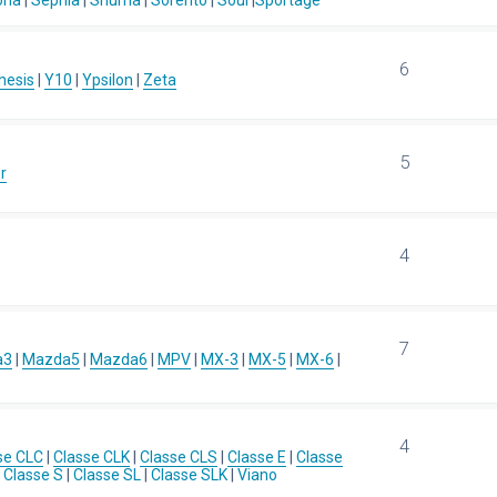
ona
|
Sephia
|
Shuma
|
Sorento
|
Soul
|
Sportage
6
hesis
|
Y10
|
Ypsilon
|
Zeta
5
r
4
7
a3
|
Mazda5
|
Mazda6
|
MPV
|
MX-3
|
MX-5
|
MX-6
|
4
se CLC
|
Classe CLK
|
Classe CLS
|
Classe E
|
Classe
|
Classe S
|
Classe SL
|
Classe SLK
|
Viano