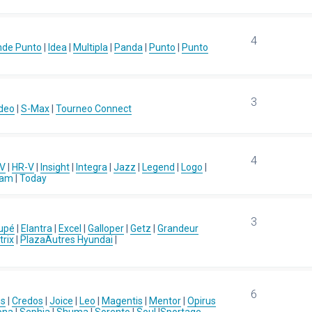
4
nde Punto
|
Idea
|
Multipla
|
Panda
|
Punto
|
Punto
3
deo
|
S-Max
|
Tourneo Connect
4
-V
|
HR-V
|
Insight
|
Integra
|
Jazz
|
Legend
|
Logo
|
eam
|
Today
3
upé
|
Elantra
|
Excel
|
Galloper
|
Getz
|
Grandeur
rix
|
Plaza
Autres Hyundai
|
6
us
|
Credos
|
Joice
|
Leo
|
Magentis
|
Mentor
|
Opirus