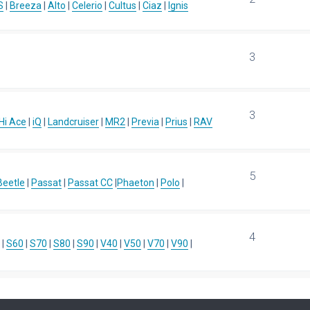
S
|
Breeza
|
Alto
|
Celerio
|
Cultus
|
Ciaz
|
Ignis
3
3
Hi Ace
|
iQ
|
Landcruiser
|
MR2
|
Previa
|
Prius
|
RAV
5
eetle
|
Passat
|
Passat CC
|
Phaeton
|
Polo
|
4
|
S60
|
S70
|
S80
|
S90
|
V40
|
V50
|
V70
|
V90
|