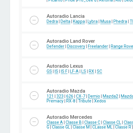
|
Picanto
|
Pride
|
Pro_Cee'd
|
Retona
|
Rio
|
Sed
Autoradio Lancia
Dedra
|
Delta
|
Kappa
|
Lybra
|
Musa
|
Phedra
|
T
Autoradio Land Rover
Defender
|
Discovery
|
Freelander
|
Range Rove
Autoradio Lexus
GS
|
IS
|
IS F
|
LF-A
|
LS
|
RX
|
SC
Autoradio Mazda
121
|
323
|
626
|
CX-7
|
Demio
|
Mazda2
|
Mazd
Premacy
|
RX-8
|
Tribute
|
Xedos
Autoradio Mercedes
Classe A
|
Classe B
|
Classe C
|
Classe CL
|
Clas
G
|
Classe GL
|
Classe M
|
CLasse ML
|
Classe R