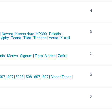
4
6
|
Navara
|
Nissan Note
|
NP300
|
Paladin
|
Sylphy
|
Teana
|
Tiida
|
Treeana
|
Versa
|
X-trail
5
gnia
|
Meriva
|
Signum
|
Tigra
|
Vectra
|
Zafira
3
007
|
407
|
5008
|
508
|
607
|
807
|
Bipper Tepee
|
2