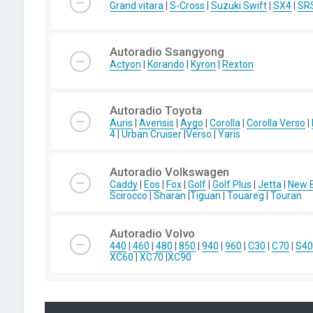
Grand vitara
|
S-Cross
|
Suzuki Swift
|
SX4
|
SR
Autoradio Ssangyong
Actyon
|
Korando
|
Kyron
|
Rexton
Autoradio Toyota
Auris
|
Avensis
|
Aygo
|
Corolla
|
Corolla Verso
|
4
|
Urban Cruiser
|
Verso
|
Yaris
Autoradio Volkswagen
Caddy
|
Eos
|
Fox
|
Golf
|
Golf Plus
|
Jetta
|
New B
Scirocco
|
Sharan
|
Tiguan
|
Touareg
|
Touran
Autoradio Volvo
440
|
460
|
480
|
850
|
940
|
960
|
C30
|
C70
|
S40
XC60
|
XC70
|
XC90