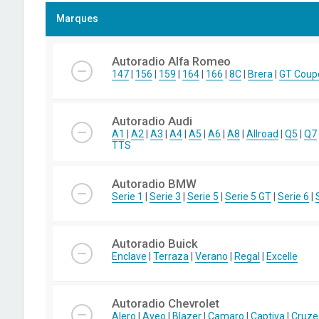
Marques
Autoradio Alfa Romeo
147
|
156
|
159
|
164
|
166
|
8C
|
Brera
|
GT Coup
Autoradio Audi
A1
|
A2
|
A3
|
A4
|
A5
|
A6
|
A8
|
Allroad
|
Q5
|
Q7
TTS
Autoradio BMW
Serie 1
|
Serie 3
|
Serie 5
|
Serie 5 GT
|
Serie 6
|
Autoradio Buick
Enclave
|
Terraza
|
Verano
|
Regal
|
Excelle
Autoradio Chevrolet
Alero
|
Aveo
|
Blazer
|
Camaro
|
Captiva
|
Cruze