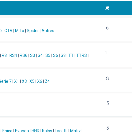
6
é
|
GTV
|
MiTo
|
Spider
|
Autres
11
|
R8
|
RS4
|
RS6
|
S3
|
S4
|
S5
|
S6
|
S8
|
TT
|
TTRS
|
8
Serie 7
|
X1
|
X3
|
X5
|
X6
|
Z4
5
5
|
Epica
|
Evanda
|
HHR
|
Kalos
|
Lacetti
|
Matiz
|