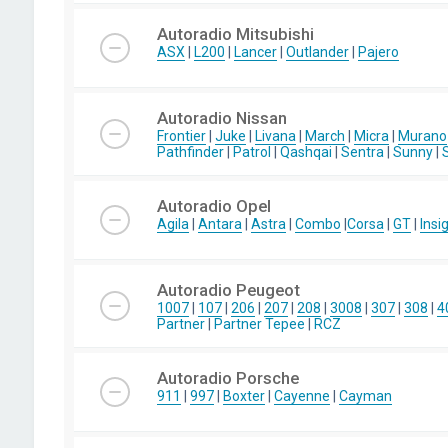
Autoradio Mitsubishi
ASX
|
L200
|
Lancer
|
Outlander
|
Pajero
Autoradio Nissan
Frontier
|
Juke
|
Livana
|
March
|
Micra
|
Murano
Pathfinder
|
Patrol
|
Qashqai
|
Sentra
|
Sunny
|
Autoradio Opel
Agila
|
Antara
|
Astra
|
Combo
|
Corsa
|
GT
|
Insi
Autoradio Peugeot
1007
|
107
|
206
|
207
|
208
|
3008
|
307
|
308
|
4
Partner
|
Partner Tepee
|
RCZ
Autoradio Porsche
911
|
997
|
Boxter
|
Cayenne
|
Cayman