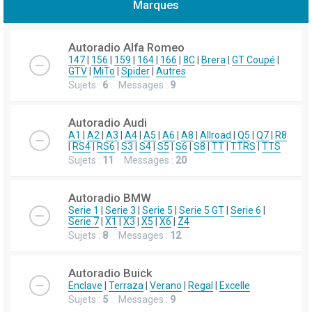
Marques
h
e
Autoradio Alfa Romeo
r
147
|
156
|
159
|
164
|
166
|
8C
|
Brera
|
GT Coupé
|
GTV
|
MiTo
|
Spider
|
Autres
c
Sujets :
6
Messages :
9
h
e
Autoradio Audi
r
A1
|
A2
|
A3
|
A4
|
A5
|
A6
|
A8
|
Allroad
|
Q5
|
Q7
|
R8
|
RS4
|
RS6
|
S3
|
S4
|
S5
|
S6
|
S8
|
TT
|
TTRS
|
TTS
Sujets :
11
Messages :
20
Autoradio BMW
Serie 1
|
Serie 3
|
Serie 5
|
Serie 5 GT
|
Serie 6
|
Serie 7
|
X1
|
X3
|
X5
|
X6
|
Z4
Sujets :
8
Messages :
12
Autoradio Buick
Enclave
|
Terraza
|
Verano
|
Regal
|
Excelle
Sujets :
5
Messages :
9