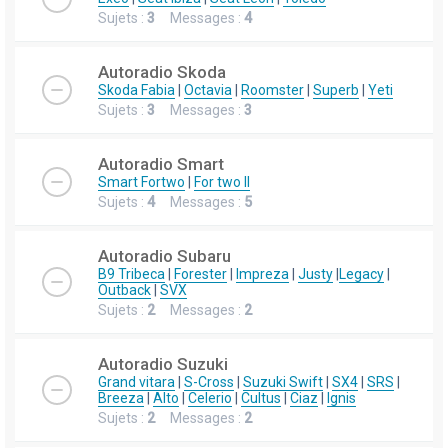
Sujets :
3
Messages :
4
Autoradio Skoda
Skoda Fabia
|
Octavia
|
Roomster
|
Superb
|
Yeti
Sujets :
3
Messages :
3
Autoradio Smart
Smart Fortwo
|
For two II
Sujets :
4
Messages :
5
Autoradio Subaru
B9 Tribeca
|
Forester
|
Impreza
|
Justy
|
Legacy
|
Outback
|
SVX
Sujets :
2
Messages :
2
Autoradio Suzuki
Grand vitara
|
S-Cross
|
Suzuki Swift
|
SX4
|
SRS
|
Breeza
|
Alto
|
Celerio
|
Cultus
|
Ciaz
|
Ignis
Sujets :
2
Messages :
2