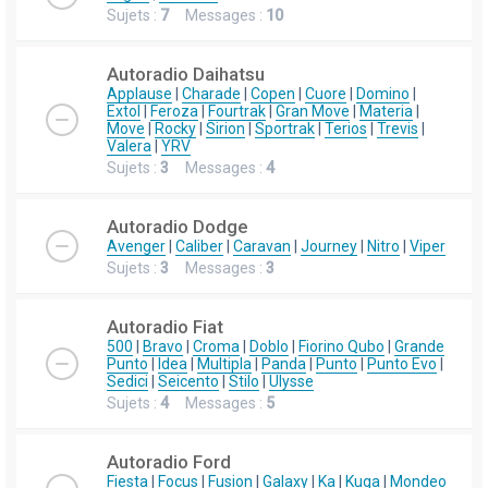
Sujets :
7
Messages :
10
Autoradio Daihatsu
Applause
|
Charade
|
Copen
|
Cuore
|
Domino
|
Extol
|
Feroza
|
Fourtrak
|
Gran Move
|
Materia
|
Move
|
Rocky
|
Sirion
|
Sportrak
|
Terios
|
Trevis
|
Valera
|
YRV
Sujets :
3
Messages :
4
Autoradio Dodge
Avenger
|
Caliber
|
Caravan
|
Journey
|
Nitro
|
Viper
Sujets :
3
Messages :
3
Autoradio Fiat
500
|
Bravo
|
Croma
|
Doblo
|
Fiorino Qubo
|
Grande
Punto
|
Idea
|
Multipla
|
Panda
|
Punto
|
Punto Evo
|
Sedici
|
Seicento
|
Stilo
|
Ulysse
Sujets :
4
Messages :
5
Autoradio Ford
Fiesta
|
Focus
|
Fusion
|
Galaxy
|
Ka
|
Kuga
|
Mondeo