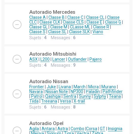
Autoradio Mercedes
Classe A
|
Classe B
|
Classe C
|
Classe CL
|
Classe
CLC
|
Classe CLK
|
Classe CLS
|
Classe E
|
Classe G
|
Classe GL
|
Classe M
|
CLasse ML
|
Classe R
|
Classe S
|
Classe SL
|
Classe SLK
|
Viano
Sujets :
4
Messages :
6
Autoradio Mitsubishi
ASX
|
L200
|
Lancer
|
Outlander
|
Pajero
Sujets :
4
Messages :
9
Autoradio Nissan
Frontier
|
Juke
|
Livana
|
March
|
Micra
|
Murano
|
Navara
|
Nissan Note
|
NP300
|
Paladin
|
Pathfinder
|
Patrol
|
Qashqai
|
Sentra
|
Sunny
|
Sylphy
|
Teana
|
Tiida
|
Treeana
|
Versa
|
X-trail
Sujets :
6
Messages :
8
Autoradio Opel
Agila
|
Antara
|
Astra
|
Combo
|
Corsa
|
GT
|
Insignia
|
Meriva
|
Signum
|
Tigra
|
Vectra
|
Zafira