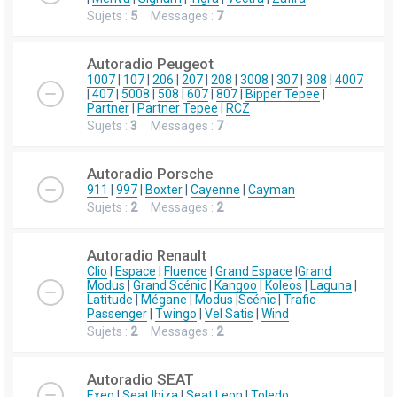
Sujets :
5
Messages :
7
Autoradio Peugeot
1007
|
107
|
206
|
207
|
208
|
3008
|
307
|
308
|
4007
|
407
|
5008
|
508
|
607
|
807
|
Bipper Tepee
|
Partner
|
Partner Tepee
|
RCZ
Sujets :
3
Messages :
7
Autoradio Porsche
911
|
997
|
Boxter
|
Cayenne
|
Cayman
Sujets :
2
Messages :
2
Autoradio Renault
Clio
|
Espace
|
Fluence
|
Grand Espace
|
Grand
Modus
|
Grand Scénic
|
Kangoo
|
Koleos
|
Laguna
|
Latitude
|
Mégane
|
Modus
|
Scénic
|
Trafic
Passenger
|
Twingo
|
Vel Satis
|
Wind
Sujets :
2
Messages :
2
Autoradio SEAT
Exeo
|
Seat Ibiza
|
Seat Leon
|
Toledo