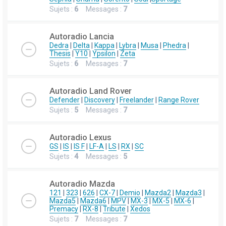
Sujets :
6
Messages :
7
Autoradio Lancia
Dedra
|
Delta
|
Kappa
|
Lybra
|
Musa
|
Phedra
|
Thesis
|
Y10
|
Ypsilon
|
Zeta
Sujets :
6
Messages :
7
Autoradio Land Rover
Defender
|
Discovery
|
Freelander
|
Range Rover
Sujets :
5
Messages :
7
Autoradio Lexus
GS
|
IS
|
IS F
|
LF-A
|
LS
|
RX
|
SC
Sujets :
4
Messages :
5
Autoradio Mazda
121
|
323
|
626
|
CX-7
|
Demio
|
Mazda2
|
Mazda3
|
Mazda5
|
Mazda6
|
MPV
|
MX-3
|
MX-5
|
MX-6
|
Premacy
|
RX-8
|
Tribute
|
Xedos
Sujets :
7
Messages :
7