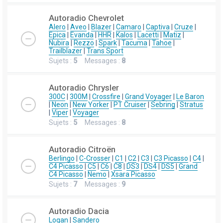
Autoradio Chevrolet
Alero
|
Aveo
|
Blazer
|
Camaro
|
Captiva
|
Cruze
|
Epica
|
Evanda
|
HHR
|
Kalos
|
Lacetti
|
Matiz
|
Nubira
|
Rezzo
|
Spark
|
Tacuma
|
Tahoe
|
Trailblazer
|
Trans Sport
Sujets :
5
Messages :
8
Autoradio Chrysler
300C
|
300M
|
Crossfire
|
Grand Voyager
|
Le Baron
|
Neon
|
New Yorker
|
PT Cruiser
|
Sebring
|
Stratus
|
Viper
|
Voyager
Sujets :
5
Messages :
8
Autoradio Citroën
Berlingo
|
C-Crosser
|
C1
|
C2
|
C3
|
C3 Picasso
|
C4
|
C4 Picasso
|
C5
|
C6
|
C8
|
DS3
|
DS4
|
DS5
|
Grand
C4 Picasso
|
Nemo
|
Xsara Picasso
Sujets :
7
Messages :
9
Autoradio Dacia
Logan
|
Sandero