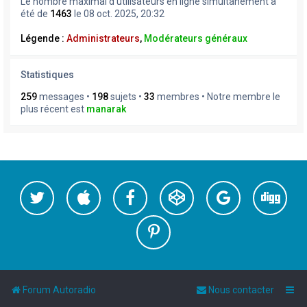
Le nombre maximal d’utilisateurs en ligne simultanément a
été de
1463
le 08 oct. 2025, 20:32
Légende :
Administrateurs
,
Modérateurs généraux
Statistiques
259
messages •
198
sujets •
33
membres • Notre membre le
plus récent est
manarak
Forum Autoradio
Nous contacter