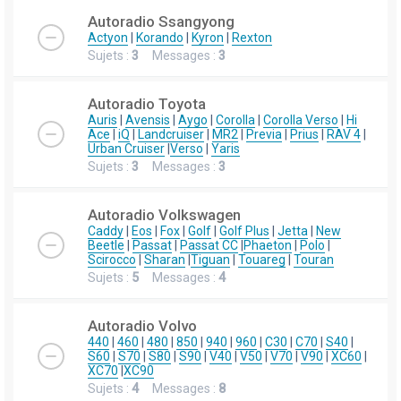
Autoradio Ssangyong
Actyon
|
Korando
|
Kyron
|
Rexton
Sujets :
3
Messages :
3
Autoradio Toyota
Auris
|
Avensis
|
Aygo
|
Corolla
|
Corolla Verso
|
Hi
Ace
|
iQ
|
Landcruiser
|
MR2
|
Previa
|
Prius
|
RAV 4
|
Urban Cruiser
|
Verso
|
Yaris
Sujets :
3
Messages :
3
Autoradio Volkswagen
Caddy
|
Eos
|
Fox
|
Golf
|
Golf Plus
|
Jetta
|
New
Beetle
|
Passat
|
Passat CC
|
Phaeton
|
Polo
|
Scirocco
|
Sharan
|
Tiguan
|
Touareg
|
Touran
Sujets :
5
Messages :
4
Autoradio Volvo
440
|
460
|
480
|
850
|
940
|
960
|
C30
|
C70
|
S40
|
S60
|
S70
|
S80
|
S90
|
V40
|
V50
|
V70
|
V90
|
XC60
|
XC70
|
XC90
Sujets :
4
Messages :
8