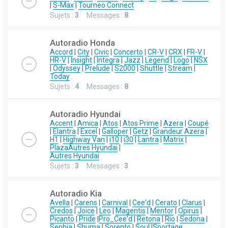
|
S-Max
|
Tourneo Connect
Sujets :
3
Messages :
8
Autoradio Honda
Accord
|
City
|
Civic
|
Concerto
|
CR-V
|
CRX
|
FR-V
|
HR-V
|
Insight
|
Integra
|
Jazz
|
Legend
|
Logo
|
NSX
|
Odyssey
|
Prelude
|
S2000
|
Shuttle
|
Stream
|
Today
Sujets :
4
Messages :
8
Autoradio Hyundai
Accent
|
Amica
|
Atos
|
Atos Prime
|
Azera
|
Coupé
|
Elantra
|
Excel
|
Galloper
|
Getz
|
Grandeur Azera
|
H1
|
Highway Van
|
i10
|
i30
|
Lantra
|
Matrix
|
Plaza
Autres Hyundai
|
Autres Hyundai
Sujets :
3
Messages :
3
Autoradio Kia
Avella
|
Carens
|
Carnival
|
Cee'd
|
Cerato
|
Clarus
|
Credos
|
Joice
|
Leo
|
Magentis
|
Mentor
|
Opirus
|
Picanto
|
Pride
|
Pro_Cee'd
|
Retona
|
Rio
|
Sedona
|
Sephia
|
Shuma
|
Sorento
|
Soul
|
Sportage