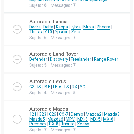
Sujets :
6
Messages :
7
Autoradio Lancia
Dedra
|
Delta
|
Kappa
|
Lybra
|
Musa
|
Phedra
|
Thesis
|
Y10
|
Ypsilon
|
Zeta
Sujets :
6
Messages :
7
Autoradio Land Rover
Defender
|
Discovery
|
Freelander
|
Range Rover
Sujets :
5
Messages :
7
Autoradio Lexus
GS
|
IS
|
IS F
|
LF-A
|
LS
|
RX
|
SC
Sujets :
4
Messages :
5
Autoradio Mazda
121
|
323
|
626
|
CX-7
|
Demio
|
Mazda2
|
Mazda3
|
Mazda5
|
Mazda6
|
MPV
|
MX-3
|
MX-5
|
MX-6
|
Premacy
|
RX-8
|
Tribute
|
Xedos
Sujets :
7
Messages :
7