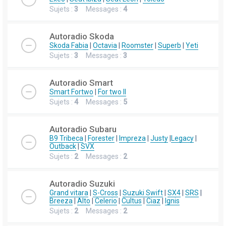
Sujets :
3
Messages :
4
Autoradio Skoda
Skoda Fabia
|
Octavia
|
Roomster
|
Superb
|
Yeti
Sujets :
3
Messages :
3
Autoradio Smart
Smart Fortwo
|
For two II
Sujets :
4
Messages :
5
Autoradio Subaru
B9 Tribeca
|
Forester
|
Impreza
|
Justy
|
Legacy
|
Outback
|
SVX
Sujets :
2
Messages :
2
Autoradio Suzuki
Grand vitara
|
S-Cross
|
Suzuki Swift
|
SX4
|
SRS
|
Breeza
|
Alto
|
Celerio
|
Cultus
|
Ciaz
|
Ignis
Sujets :
2
Messages :
2