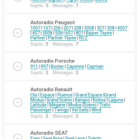
Sujets :
5
Messages :
7
Autoradio Peugeot
1007
|
107
|
206
|
207
|
208
|
3008
|
307
|
308
|
4007
|
407
|
5008
|
508
|
607
|
807
|
Bipper Tepee
|
Partner
|
Partner Tepee
|
RCZ
Sujets :
3
Messages :
7
Autoradio Porsche
911
|
997
|
Boxter
|
Cayenne
|
Cayman
Sujets :
2
Messages :
2
Autoradio Renault
Clio
|
Espace
|
Fluence
|
Grand Espace
|
Grand
Modus
|
Grand Scénic
|
Kangoo
|
Koleos
|
Laguna
|
Latitude
|
Mégane
|
Modus
|
Scénic
|
Trafic
Passenger
|
Twingo
|
Vel Satis
|
Wind
Sujets :
2
Messages :
2
Autoradio SEAT
Exeo
|
Seat Ibiza
|
Seat Leon
|
Toledo