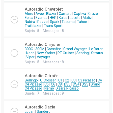
Autoradio Chevrolet
Alero
|
Aveo
|
Blazer
|
Camaro
|
Captiva
|
Cruze
|
Epica
|
Evanda
|
HHR
|
Kalos
|
Lacetti
|
Matiz
|
Nubira
|
Rezzo
|
Spark
|
Tacuma
|
Tahoe
|
Trailblazer
|
Trans Sport
Sujets :
5
Messages :
8
Autoradio Chrysler
300C
|
300M
|
Crossfire
|
Grand Voyager
|
Le Baron
|
Neon
|
New Yorker
|
PT Cruiser
|
Sebring
|
Stratus
|
Viper
|
Voyager
Sujets :
5
Messages :
8
Autoradio Citroën
Berlingo
|
C-Crosser
|
C1
|
C2
|
C3
|
C3 Picasso
|
C4
|
C4 Picasso
|
C5
|
C6
|
C8
|
DS3
|
DS4
|
DS5
|
Grand
C4 Picasso
|
Nemo
|
Xsara Picasso
Sujets :
7
Messages :
9
Autoradio Dacia
Logan
|
Sandero