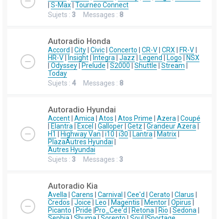
|
S-Max
|
Tourneo Connect
Sujets :
3
Messages :
8
Autoradio Honda
Accord
|
City
|
Civic
|
Concerto
|
CR-V
|
CRX
|
FR-V
|
HR-V
|
Insight
|
Integra
|
Jazz
|
Legend
|
Logo
|
NSX
|
Odyssey
|
Prelude
|
S2000
|
Shuttle
|
Stream
|
Today
Sujets :
4
Messages :
8
Autoradio Hyundai
Accent
|
Amica
|
Atos
|
Atos Prime
|
Azera
|
Coupé
|
Elantra
|
Excel
|
Galloper
|
Getz
|
Grandeur Azera
|
H1
|
Highway Van
|
i10
|
i30
|
Lantra
|
Matrix
|
Plaza
Autres Hyundai
|
Autres Hyundai
Sujets :
3
Messages :
3
Autoradio Kia
Avella
|
Carens
|
Carnival
|
Cee'd
|
Cerato
|
Clarus
|
Credos
|
Joice
|
Leo
|
Magentis
|
Mentor
|
Opirus
|
Picanto
|
Pride
|
Pro_Cee'd
|
Retona
|
Rio
|
Sedona
|
Sephia
|
Shuma
|
Sorento
|
Soul
|
Sportage