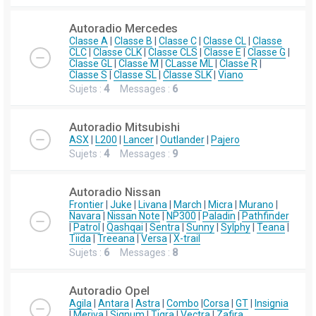
Autoradio Mercedes
Classe A
|
Classe B
|
Classe C
|
Classe CL
|
Classe
CLC
|
Classe CLK
|
Classe CLS
|
Classe E
|
Classe G
|
Classe GL
|
Classe M
|
CLasse ML
|
Classe R
|
Classe S
|
Classe SL
|
Classe SLK
|
Viano
Sujets :
4
Messages :
6
Autoradio Mitsubishi
ASX
|
L200
|
Lancer
|
Outlander
|
Pajero
Sujets :
4
Messages :
9
Autoradio Nissan
Frontier
|
Juke
|
Livana
|
March
|
Micra
|
Murano
|
Navara
|
Nissan Note
|
NP300
|
Paladin
|
Pathfinder
|
Patrol
|
Qashqai
|
Sentra
|
Sunny
|
Sylphy
|
Teana
|
Tiida
|
Treeana
|
Versa
|
X-trail
Sujets :
6
Messages :
8
Autoradio Opel
Agila
|
Antara
|
Astra
|
Combo
|
Corsa
|
GT
|
Insignia
|
Meriva
|
Signum
|
Tigra
|
Vectra
|
Zafira