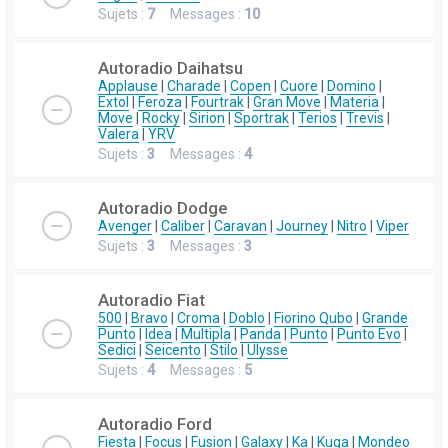
Sujets :
7
Messages :
10
Autoradio Daihatsu
Applause
|
Charade
|
Copen
|
Cuore
|
Domino
|
Extol
|
Feroza
|
Fourtrak
|
Gran Move
|
Materia
|
Move
|
Rocky
|
Sirion
|
Sportrak
|
Terios
|
Trevis
|
Valera
|
YRV
Sujets :
3
Messages :
4
Autoradio Dodge
Avenger
|
Caliber
|
Caravan
|
Journey
|
Nitro
|
Viper
Sujets :
3
Messages :
3
Autoradio Fiat
500
|
Bravo
|
Croma
|
Doblo
|
Fiorino Qubo
|
Grande
Punto
|
Idea
|
Multipla
|
Panda
|
Punto
|
Punto Evo
|
Sedici
|
Seicento
|
Stilo
|
Ulysse
Sujets :
4
Messages :
5
Autoradio Ford
Fiesta
|
Focus
|
Fusion
|
Galaxy
|
Ka
|
Kuga
|
Mondeo