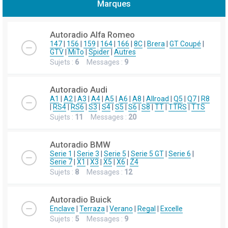
Marques
h
e
Autoradio Alfa Romeo
r
147
|
156
|
159
|
164
|
166
|
8C
|
Brera
|
GT Coupé
|
GTV
|
MiTo
|
Spider
|
Autres
c
Sujets :
6
Messages :
9
h
e
Autoradio Audi
r
A1
|
A2
|
A3
|
A4
|
A5
|
A6
|
A8
|
Allroad
|
Q5
|
Q7
|
R8
|
RS4
|
RS6
|
S3
|
S4
|
S5
|
S6
|
S8
|
TT
|
TTRS
|
TTS
Sujets :
11
Messages :
20
Autoradio BMW
Serie 1
|
Serie 3
|
Serie 5
|
Serie 5 GT
|
Serie 6
|
Serie 7
|
X1
|
X3
|
X5
|
X6
|
Z4
Sujets :
8
Messages :
12
Autoradio Buick
Enclave
|
Terraza
|
Verano
|
Regal
|
Excelle
Sujets :
5
Messages :
9