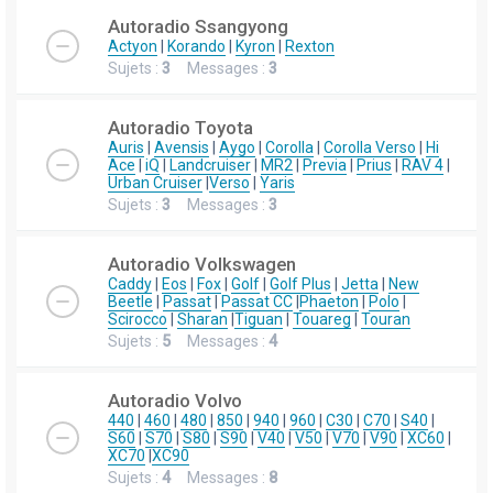
Autoradio Ssangyong
Actyon
|
Korando
|
Kyron
|
Rexton
Sujets :
3
Messages :
3
Autoradio Toyota
Auris
|
Avensis
|
Aygo
|
Corolla
|
Corolla Verso
|
Hi
Ace
|
iQ
|
Landcruiser
|
MR2
|
Previa
|
Prius
|
RAV 4
|
Urban Cruiser
|
Verso
|
Yaris
Sujets :
3
Messages :
3
Autoradio Volkswagen
Caddy
|
Eos
|
Fox
|
Golf
|
Golf Plus
|
Jetta
|
New
Beetle
|
Passat
|
Passat CC
|
Phaeton
|
Polo
|
Scirocco
|
Sharan
|
Tiguan
|
Touareg
|
Touran
Sujets :
5
Messages :
4
Autoradio Volvo
440
|
460
|
480
|
850
|
940
|
960
|
C30
|
C70
|
S40
|
S60
|
S70
|
S80
|
S90
|
V40
|
V50
|
V70
|
V90
|
XC60
|
XC70
|
XC90
Sujets :
4
Messages :
8