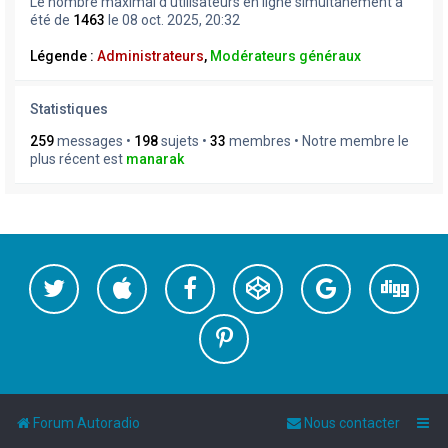
Le nombre maximal d’utilisateurs en ligne simultanément a
été de
1463
le 08 oct. 2025, 20:32
Légende :
Administrateurs
,
Modérateurs généraux
Statistiques
259
messages •
198
sujets •
33
membres • Notre membre le
plus récent est
manarak
Forum Autoradio
Nous contacter