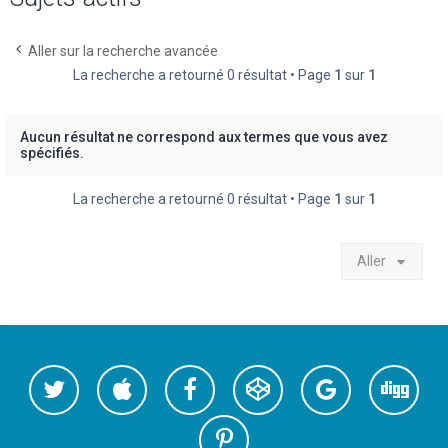
h
e
Aller sur la recherche avancée
La recherche a retourné 0 résultat • Page
1
sur
1
r
c
h
Aucun résultat ne correspond aux termes que vous avez
spécifiés.
e
r
La recherche a retourné 0 résultat • Page
1
sur
1
Aller