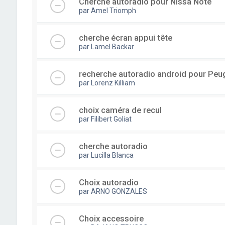
Cherche autoradio pour Nissa Note
par
Amel Triomph
cherche écran appui tête
par
Lamel Backar
recherche autoradio android pour Peu
par
Lorenz Killiam
choix caméra de recul
par
Filibert Goliat
cherche autoradio
par
Lucilla Blanca
Choix autoradio
par
ARNO GONZALES
Choix accessoire