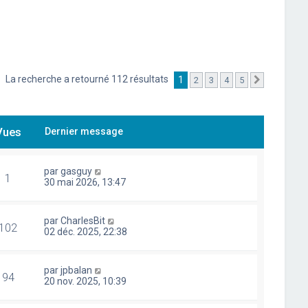
La recherche a retourné 112 résultats
1
2
3
4
5
Suivant
Vues
Dernier message
par
gasguy
1
30 mai 2026, 13:47
par
CharlesBit
102
02 déc. 2025, 22:38
par
jpbalan
94
20 nov. 2025, 10:39