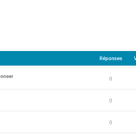
Réponses
onneer
0
0
0