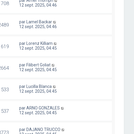
par
Amel Triomph
1708
12 sept. 2025, 04:46
par
Lamel Backar
2489
12 sept. 2025, 04:46
par
Lorenz Killiam
1619
12 sept. 2025, 04:45
par
Filibert Goliat
2664
12 sept. 2025, 04:45
par
Lucilla Blanca
1533
12 sept. 2025, 04:45
par
ARNO GONZALES
1537
12 sept. 2025, 04:45
par
DAJANO TRUCCO
3773