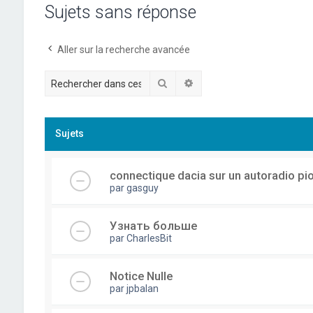
Sujets sans réponse
Aller sur la recherche avancée
Rechercher
Recherche avancée
Sujets
connectique dacia sur un autoradio pi
par
gasguy
Узнать больше
par
CharlesBit
Notice Nulle
par
jpbalan