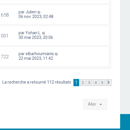
par
Julien
1658
06 nov. 2023, 02:48
par
Yohan L.
1001
30 mai 2023, 20:06
par
elbarhoumianis
1722
22 mai 2023, 11:42
La recherche a retourné 112 résultats
1
2
3
4
5
Suivant
Aller