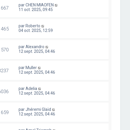
par
CHEN MIAOFEN
1667
11 oct. 2025, 09:45
par
Roberto
1465
04 oct. 2025, 12:59
par
Alexandro
1570
12 sept. 2025, 04:46
par
Muller
3237
12 sept. 2025, 04:46
par
Adelia
6036
12 sept. 2025, 04:46
par
Jhéremi Glaïd
1659
12 sept. 2025, 04:46