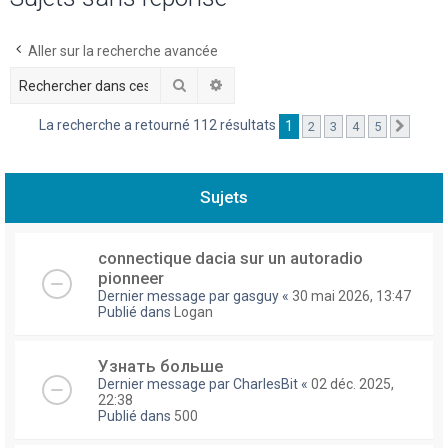
h
e
Aller sur la recherche avancée
r
Rechercher
Recherche avancée
c
La recherche a retourné 112 résultats
1
2
3
4
5
Suivan
h
e
r
Sujets
connectique dacia sur un autoradio
pionneer
Dernier message par
gasguy
«
30 mai 2026, 13:47
Publié dans
Logan
Узнать больше
Dernier message par
CharlesBit
«
02 déc. 2025,
22:38
Publié dans
500