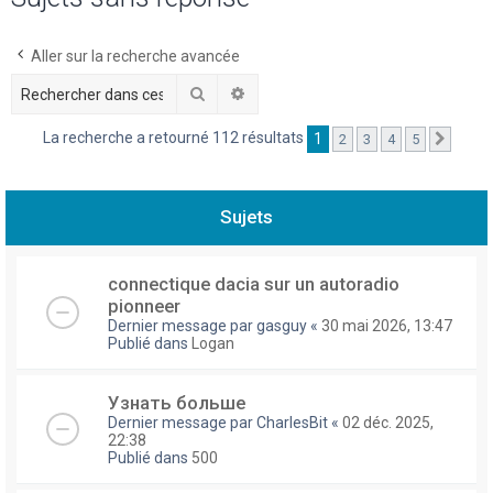
h
e
Aller sur la recherche avancée
r
Rechercher
Recherche avancée
c
La recherche a retourné 112 résultats
1
2
3
4
5
Suivan
h
e
r
Sujets
connectique dacia sur un autoradio
pionneer
Dernier message par
gasguy
«
30 mai 2026, 13:47
Publié dans
Logan
Узнать больше
Dernier message par
CharlesBit
«
02 déc. 2025,
22:38
Publié dans
500