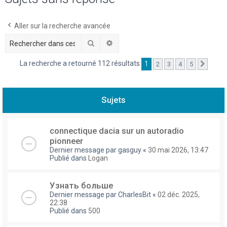
h
e
Aller sur la recherche avancée
r
Rechercher
Recherche avancée
c
La recherche a retourné 112 résultats
1
2
3
4
5
Suivan
h
e
r
Sujets
connectique dacia sur un autoradio
pionneer
Dernier message par
gasguy
«
30 mai 2026, 13:47
Publié dans
Logan
Узнать больше
Dernier message par
CharlesBit
«
02 déc. 2025,
22:38
Publié dans
500