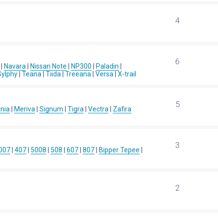
4
6
|
Navara
|
Nissan Note
|
NP300
|
Paladin
|
Sylphy
|
Teana
|
Tiida
|
Treeana
|
Versa
|
X-trail
5
gnia
|
Meriva
|
Signum
|
Tigra
|
Vectra
|
Zafira
3
007
|
407
|
5008
|
508
|
607
|
807
|
Bipper Tepee
|
2