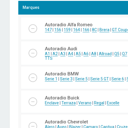
Marques
Autoradio Alfa Romeo
147
|
156
|
159
|
164
|
166
|
8C
|
Brera
|
GT Coup
Autoradio Audi
A1
|
A2
|
A3
|
A4
|
A5
|
A6
|
A8
|
Allroad
|
Q5
|
Q7
TTS
Autoradio BMW
Serie 1
|
Serie 3
|
Serie 5
|
Serie 5 GT
|
Serie 6
|
Autoradio Buick
Enclave
|
Terraza
|
Verano
|
Regal
|
Excelle
Autoradio Chevrolet
Alero
|
Aveo
|
Blazer
|
Camaro
|
Captiva
|
Cruze