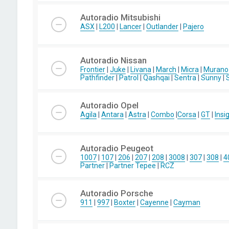
Autoradio Mitsubishi
ASX
|
L200
|
Lancer
|
Outlander
|
Pajero
Autoradio Nissan
Frontier
|
Juke
|
Livana
|
March
|
Micra
|
Murano
Pathfinder
|
Patrol
|
Qashqai
|
Sentra
|
Sunny
|
Autoradio Opel
Agila
|
Antara
|
Astra
|
Combo
|
Corsa
|
GT
|
Insi
Autoradio Peugeot
1007
|
107
|
206
|
207
|
208
|
3008
|
307
|
308
|
4
Partner
|
Partner Tepee
|
RCZ
Autoradio Porsche
911
|
997
|
Boxter
|
Cayenne
|
Cayman