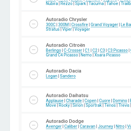
Nubira
|
Rezzo
|
Spark
|
Tacuma
|
Tahoe
|
Trail
Autoradio Chrysler
300C
|
300M
|
Crossfire
|
Grand Voyager
|
Le Ba
Stratus
|
Viper
|
Voyager
Autoradio Citroën
Berlingo
|
C-Crosser
|
C1
|
C2
|
C3
|
C3 Picasso
|
Grand C4 Picasso
|
Nemo
|
Xsara Picasso
Autoradio Dacia
Logan
|
Sandero
Autoradio Daihatsu
Applause
|
Charade
|
Copen
|
Cuore
|
Domino
|
Move
|
Rocky
|
Sirion
|
Sportrak
|
Terios
|
Trevis
Autoradio Dodge
Avenger
|
Caliber
|
Caravan
|
Journey
|
Nitro
|
Vi