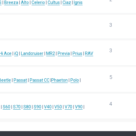
S
|
Breeza
|
Alto
|
Celerio
|
Cultus
|
Ciaz
|
Ignis
3
3
Hi Ace
|
iQ
|
Landcruiser
|
MR2
|
Previa
|
Prius
|
RAV
5
eetle
|
Passat
|
Passat CC
|
Phaeton
|
Polo
|
4
|
S60
|
S70
|
S80
|
S90
|
V40
|
V50
|
V70
|
V90
|