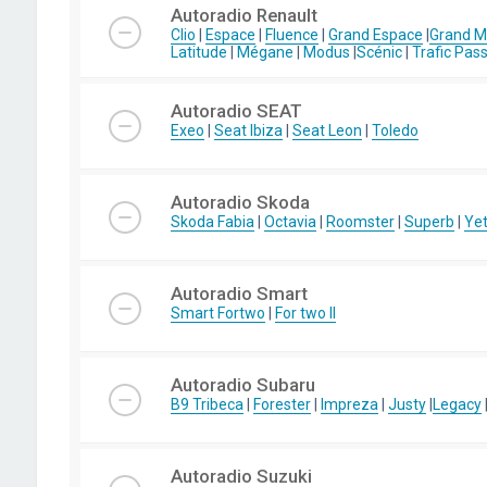
Autoradio Renault
Clio
|
Espace
|
Fluence
|
Grand Espace
|
Grand 
Latitude
|
Mégane
|
Modus
|
Scénic
|
Trafic Pas
Autoradio SEAT
Exeo
|
Seat Ibiza
|
Seat Leon
|
Toledo
Autoradio Skoda
Skoda Fabia
|
Octavia
|
Roomster
|
Superb
|
Yet
Autoradio Smart
Smart Fortwo
|
For two II
Autoradio Subaru
B9 Tribeca
|
Forester
|
Impreza
|
Justy
|
Legacy
Autoradio Suzuki