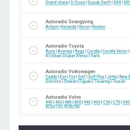
Grand vitara
|
S-Cross
|
Suzuki Swift
|
SX4
|
SR
Autoradio Ssangyong
Actyon
|
Korando
|
Kyron
|
Rexton
Autoradio Toyota
Auris
|
Avensis
|
Aygo
|
Corolla
|
Corolla Verso
|
4
|
Urban Cruiser
|
Verso
|
Yaris
Autoradio Volkswagen
Caddy
|
Eos
|
Fox
|
Golf
|
Golf Plus
|
Jetta
|
New B
Scirocco
|
Sharan
|
Tiguan
|
Touareg
|
Touran
Autoradio Volvo
440
|
460
|
480
|
850
|
940
|
960
|
C30
|
C70
|
S40
XC60
|
XC70
|
XC90