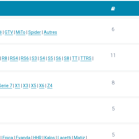
6
é
|
GTV
|
MiTo
|
Spider
|
Autres
11
|
R8
|
RS4
|
RS6
|
S3
|
S4
|
S5
|
S6
|
S8
|
TT
|
TTRS
|
8
Serie 7
|
X1
|
X3
|
X5
|
X6
|
Z4
5
5
|
Epica
|
Evanda
|
HHR
|
Kalos
|
Lacetti
|
Matiz
|