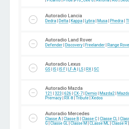
|
Picanto
|
Pride
|
Pro_Cee'd
|
Retona
|
Rio
|
Sed
Autoradio Lancia
Dedra
|
Delta
|
Kappa
|
Lybra
|
Musa
|
Phedra
|
T
Autoradio Land Rover
Defender
|
Discovery
|
Freelander
|
Range Rove
Autoradio Lexus
GS
|
IS
|
IS F
|
LF-A
|
LS
|
RX
|
SC
Autoradio Mazda
121
|
323
|
626
|
CX-7
|
Demio
|
Mazda2
|
Mazd
Premacy
|
RX-8
|
Tribute
|
Xedos
Autoradio Mercedes
Classe A
|
Classe B
|
Classe C
|
Classe CL
|
Clas
G
|
Classe GL
|
Classe M
|
CLasse ML
|
Classe R