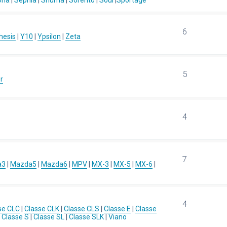
ona
|
Sephia
|
Shuma
|
Sorento
|
Soul
|
Sportage
6
hesis
|
Y10
|
Ypsilon
|
Zeta
5
r
4
7
a3
|
Mazda5
|
Mazda6
|
MPV
|
MX-3
|
MX-5
|
MX-6
|
4
se CLC
|
Classe CLK
|
Classe CLS
|
Classe E
|
Classe
|
Classe S
|
Classe SL
|
Classe SLK
|
Viano