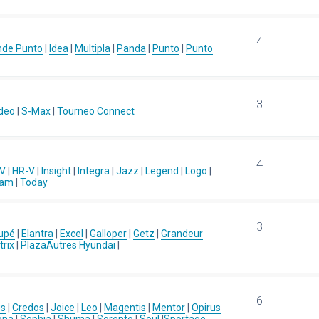
4
nde Punto
|
Idea
|
Multipla
|
Panda
|
Punto
|
Punto
3
deo
|
S-Max
|
Tourneo Connect
4
-V
|
HR-V
|
Insight
|
Integra
|
Jazz
|
Legend
|
Logo
|
eam
|
Today
3
upé
|
Elantra
|
Excel
|
Galloper
|
Getz
|
Grandeur
rix
|
Plaza
Autres Hyundai
|
6
us
|
Credos
|
Joice
|
Leo
|
Magentis
|
Mentor
|
Opirus