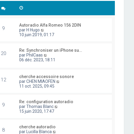
Autoradio Alfa Romeo 156 2DIN
9
C
par
H Hugo
o
10 juin 2019, 01:17
n
s
u
Re: Synchroniser un iPhone su…
20
l
C
par
PhilCaas
t
o
06 déc. 2023, 18:11
e
n
r
s
l
u
cherche accessoire sonore
e
l
12
C
par
CHEN MIAOFEN
d
t
o
11 oct. 2025, 09:45
e
e
n
r
r
s
n
l
u
i
Re: configuration autoradio
e
9
l
e
C
par
Thomas Blanc
d
t
r
o
15 juin 2020, 17:47
e
e
m
n
r
r
e
s
n
l
s
u
i
cherche autoradio
e
8
s
l
e
C
par
Lucilla Blanca
d