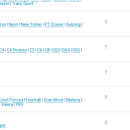
blazer
|
Trans Sport
5
ron
|
Neon
|
New Yorker
|
PT Cruiser
|
Sebring
|
7
C4
|
C4 Picasso
|
C5
|
C6
|
C8
|
DS3
|
DS4
|
DS5
|
7
3
Extol
|
Feroza
|
Fourtrak
|
Gran Move
|
Materia
|
|
Valera
|
YRV
3
per