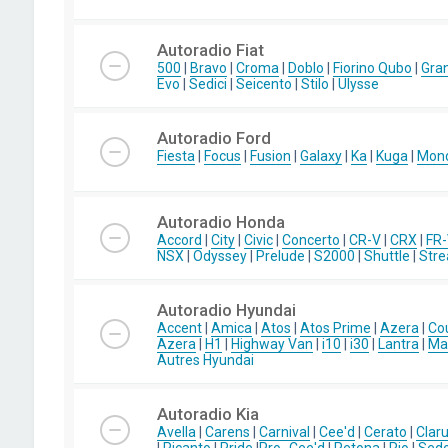
Autoradio Fiat
500
|
Bravo
|
Croma
|
Doblo
|
Fiorino Qubo
|
Gra
Evo
|
Sedici
|
Seicento
|
Stilo
|
Ulysse
Autoradio Ford
Fiesta
|
Focus
|
Fusion
|
Galaxy
|
Ka
|
Kuga
|
Mon
Autoradio Honda
Accord
|
City
|
Civic
|
Concerto
|
CR-V
|
CRX
|
FR
NSX
|
Odyssey
|
Prelude
|
S2000
|
Shuttle
|
Str
Autoradio Hyundai
Accent
|
Amica
|
Atos
|
Atos Prime
|
Azera
|
Co
Azera
|
H1
|
Highway Van
|
i10
|
i30
|
Lantra
|
Mat
Autres Hyundai
Autoradio Kia
Avella
|
Carens
|
Carnival
|
Cee'd
|
Cerato
|
Clar