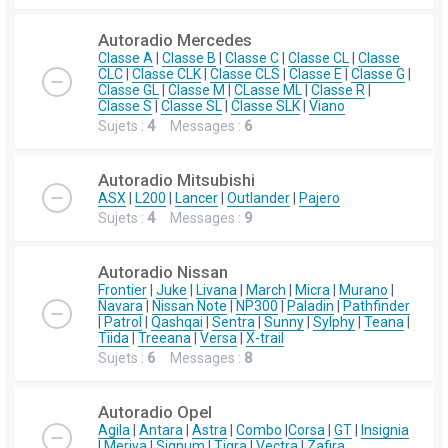
Autoradio Mercedes
Classe A
|
Classe B
|
Classe C
|
Classe CL
|
Classe
CLC
|
Classe CLK
|
Classe CLS
|
Classe E
|
Classe G
|
Classe GL
|
Classe M
|
CLasse ML
|
Classe R
|
Classe S
|
Classe SL
|
Classe SLK
|
Viano
Sujets :
4
Messages :
6
Autoradio Mitsubishi
ASX
|
L200
|
Lancer
|
Outlander
|
Pajero
Sujets :
4
Messages :
9
Autoradio Nissan
Frontier
|
Juke
|
Livana
|
March
|
Micra
|
Murano
|
Navara
|
Nissan Note
|
NP300
|
Paladin
|
Pathfinder
|
Patrol
|
Qashqai
|
Sentra
|
Sunny
|
Sylphy
|
Teana
|
Tiida
|
Treeana
|
Versa
|
X-trail
Sujets :
6
Messages :
8
Autoradio Opel
Agila
|
Antara
|
Astra
|
Combo
|
Corsa
|
GT
|
Insignia
|
Meriva
|
Signum
|
Tigra
|
Vectra
|
Zafira