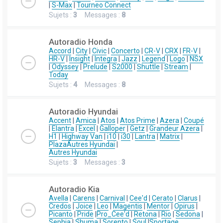
|
S-Max
|
Tourneo Connect
Sujets :
3
Messages :
8
Autoradio Honda
Accord
|
City
|
Civic
|
Concerto
|
CR-V
|
CRX
|
FR-V
|
HR-V
|
Insight
|
Integra
|
Jazz
|
Legend
|
Logo
|
NSX
|
Odyssey
|
Prelude
|
S2000
|
Shuttle
|
Stream
|
Today
Sujets :
4
Messages :
8
Autoradio Hyundai
Accent
|
Amica
|
Atos
|
Atos Prime
|
Azera
|
Coupé
|
Elantra
|
Excel
|
Galloper
|
Getz
|
Grandeur Azera
|
H1
|
Highway Van
|
i10
|
i30
|
Lantra
|
Matrix
|
Plaza
Autres Hyundai
|
Autres Hyundai
Sujets :
3
Messages :
3
Autoradio Kia
Avella
|
Carens
|
Carnival
|
Cee'd
|
Cerato
|
Clarus
|
Credos
|
Joice
|
Leo
|
Magentis
|
Mentor
|
Opirus
|
Picanto
|
Pride
|
Pro_Cee'd
|
Retona
|
Rio
|
Sedona
|
Sephia
|
Shuma
|
Sorento
|
Soul
|
Sportage