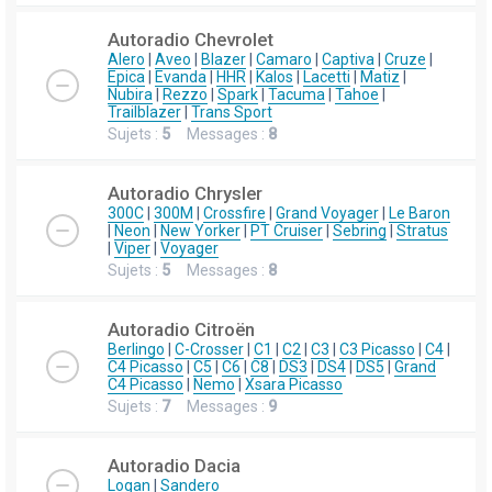
Autoradio Chevrolet
Alero
|
Aveo
|
Blazer
|
Camaro
|
Captiva
|
Cruze
|
Epica
|
Evanda
|
HHR
|
Kalos
|
Lacetti
|
Matiz
|
Nubira
|
Rezzo
|
Spark
|
Tacuma
|
Tahoe
|
Trailblazer
|
Trans Sport
Sujets :
5
Messages :
8
Autoradio Chrysler
300C
|
300M
|
Crossfire
|
Grand Voyager
|
Le Baron
|
Neon
|
New Yorker
|
PT Cruiser
|
Sebring
|
Stratus
|
Viper
|
Voyager
Sujets :
5
Messages :
8
Autoradio Citroën
Berlingo
|
C-Crosser
|
C1
|
C2
|
C3
|
C3 Picasso
|
C4
|
C4 Picasso
|
C5
|
C6
|
C8
|
DS3
|
DS4
|
DS5
|
Grand
C4 Picasso
|
Nemo
|
Xsara Picasso
Sujets :
7
Messages :
9
Autoradio Dacia
Logan
|
Sandero