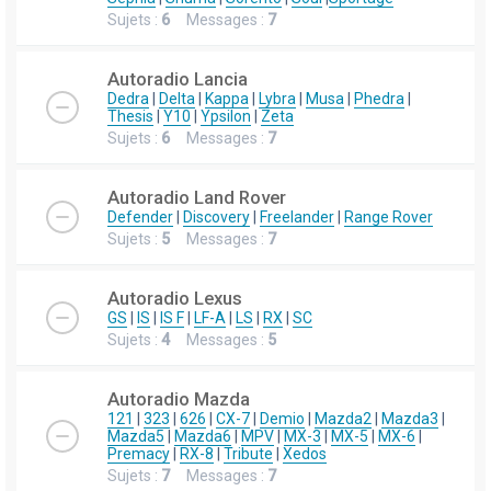
Sujets :
6
Messages :
7
Autoradio Lancia
Dedra
|
Delta
|
Kappa
|
Lybra
|
Musa
|
Phedra
|
Thesis
|
Y10
|
Ypsilon
|
Zeta
Sujets :
6
Messages :
7
Autoradio Land Rover
Defender
|
Discovery
|
Freelander
|
Range Rover
Sujets :
5
Messages :
7
Autoradio Lexus
GS
|
IS
|
IS F
|
LF-A
|
LS
|
RX
|
SC
Sujets :
4
Messages :
5
Autoradio Mazda
121
|
323
|
626
|
CX-7
|
Demio
|
Mazda2
|
Mazda3
|
Mazda5
|
Mazda6
|
MPV
|
MX-3
|
MX-5
|
MX-6
|
Premacy
|
RX-8
|
Tribute
|
Xedos
Sujets :
7
Messages :
7