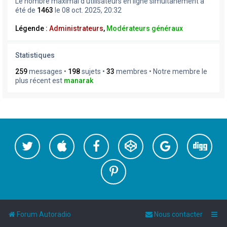
Le nombre maximal d’utilisateurs en ligne simultanément a
été de
1463
le 08 oct. 2025, 20:32
Légende :
Administrateurs
,
Modérateurs généraux
Statistiques
259
messages •
198
sujets •
33
membres • Notre membre le
plus récent est
manarak
Forum Autoradio
Nous contacter