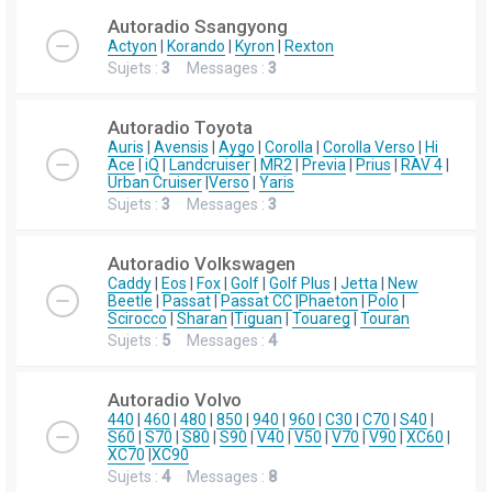
Autoradio Ssangyong
Actyon
|
Korando
|
Kyron
|
Rexton
Sujets :
3
Messages :
3
Autoradio Toyota
Auris
|
Avensis
|
Aygo
|
Corolla
|
Corolla Verso
|
Hi
Ace
|
iQ
|
Landcruiser
|
MR2
|
Previa
|
Prius
|
RAV 4
|
Urban Cruiser
|
Verso
|
Yaris
Sujets :
3
Messages :
3
Autoradio Volkswagen
Caddy
|
Eos
|
Fox
|
Golf
|
Golf Plus
|
Jetta
|
New
Beetle
|
Passat
|
Passat CC
|
Phaeton
|
Polo
|
Scirocco
|
Sharan
|
Tiguan
|
Touareg
|
Touran
Sujets :
5
Messages :
4
Autoradio Volvo
440
|
460
|
480
|
850
|
940
|
960
|
C30
|
C70
|
S40
|
S60
|
S70
|
S80
|
S90
|
V40
|
V50
|
V70
|
V90
|
XC60
|
XC70
|
XC90
Sujets :
4
Messages :
8