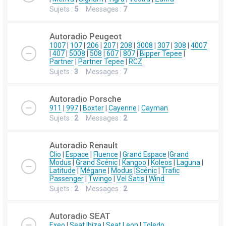
Sujets :
5
Messages :
7
Autoradio Peugeot
1007
|
107
|
206
|
207
|
208
|
3008
|
307
|
308
|
4007
|
407
|
5008
|
508
|
607
|
807
|
Bipper Tepee
|
Partner
|
Partner Tepee
|
RCZ
Sujets :
3
Messages :
7
Autoradio Porsche
911
|
997
|
Boxter
|
Cayenne
|
Cayman
Sujets :
2
Messages :
2
Autoradio Renault
Clio
|
Espace
|
Fluence
|
Grand Espace
|
Grand
Modus
|
Grand Scénic
|
Kangoo
|
Koleos
|
Laguna
|
Latitude
|
Mégane
|
Modus
|
Scénic
|
Trafic
Passenger
|
Twingo
|
Vel Satis
|
Wind
Sujets :
2
Messages :
2
Autoradio SEAT
Exeo
|
Seat Ibiza
|
Seat Leon
|
Toledo