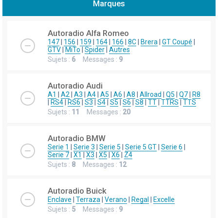
Marques
h
e
Autoradio Alfa Romeo
r
147
|
156
|
159
|
164
|
166
|
8C
|
Brera
|
GT Coupé
|
GTV
|
MiTo
|
Spider
|
Autres
c
Sujets :
6
Messages :
9
h
e
Autoradio Audi
r
A1
|
A2
|
A3
|
A4
|
A5
|
A6
|
A8
|
Allroad
|
Q5
|
Q7
|
R8
|
RS4
|
RS6
|
S3
|
S4
|
S5
|
S6
|
S8
|
TT
|
TTRS
|
TTS
Sujets :
11
Messages :
20
Autoradio BMW
Serie 1
|
Serie 3
|
Serie 5
|
Serie 5 GT
|
Serie 6
|
Serie 7
|
X1
|
X3
|
X5
|
X6
|
Z4
Sujets :
8
Messages :
12
Autoradio Buick
Enclave
|
Terraza
|
Verano
|
Regal
|
Excelle
Sujets :
5
Messages :
9