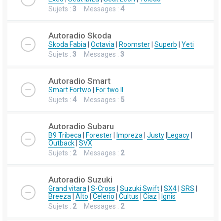
Sujets :
3
Messages :
4
Autoradio Skoda
Skoda Fabia
|
Octavia
|
Roomster
|
Superb
|
Yeti
Sujets :
3
Messages :
3
Autoradio Smart
Smart Fortwo
|
For two II
Sujets :
4
Messages :
5
Autoradio Subaru
B9 Tribeca
|
Forester
|
Impreza
|
Justy
|
Legacy
|
Outback
|
SVX
Sujets :
2
Messages :
2
Autoradio Suzuki
Grand vitara
|
S-Cross
|
Suzuki Swift
|
SX4
|
SRS
|
Breeza
|
Alto
|
Celerio
|
Cultus
|
Ciaz
|
Ignis
Sujets :
2
Messages :
2