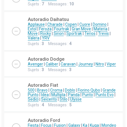
Sujets :
7
Messages :
10
Autoradio Daihatsu
Applause
|
Charade
|
Copen
|
Cuore
|
Domino
|
Extol
|
Feroza
|
Fourtrak
|
Gran Move
|
Materia
|
Move
|
Rocky
|
Sirion
|
Sportrak
|
Terios
|
Trevis
|
Valera
|
YRV
Sujets :
3
Messages :
4
Autoradio Dodge
Avenger
|
Caliber
|
Caravan
|
Journey
|
Nitro
|
Viper
Sujets :
3
Messages :
3
Autoradio Fiat
500
|
Bravo
|
Croma
|
Doblo
|
Fiorino Qubo
|
Grande
Punto
|
Idea
|
Multipla
|
Panda
|
Punto
|
Punto Evo
|
Sedici
|
Seicento
|
Stilo
|
Ulysse
Sujets :
4
Messages :
5
Autoradio Ford
Fiesta
|
Focus
|
Fusion
|
Galaxy
|
Ka
|
Kuga
|
Mondeo