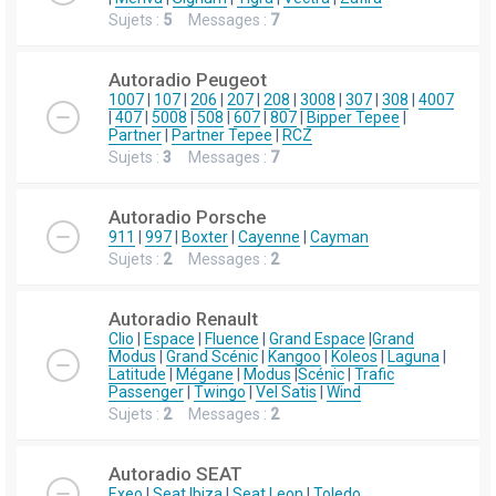
Sujets :
5
Messages :
7
Autoradio Peugeot
1007
|
107
|
206
|
207
|
208
|
3008
|
307
|
308
|
4007
|
407
|
5008
|
508
|
607
|
807
|
Bipper Tepee
|
Partner
|
Partner Tepee
|
RCZ
Sujets :
3
Messages :
7
Autoradio Porsche
911
|
997
|
Boxter
|
Cayenne
|
Cayman
Sujets :
2
Messages :
2
Autoradio Renault
Clio
|
Espace
|
Fluence
|
Grand Espace
|
Grand
Modus
|
Grand Scénic
|
Kangoo
|
Koleos
|
Laguna
|
Latitude
|
Mégane
|
Modus
|
Scénic
|
Trafic
Passenger
|
Twingo
|
Vel Satis
|
Wind
Sujets :
2
Messages :
2
Autoradio SEAT
Exeo
|
Seat Ibiza
|
Seat Leon
|
Toledo