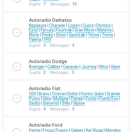
Sujets :
7
Messages :
10
Autoradio Daihatsu
Applause
|
Charade
|
Copen
|
Cuore
|
Domino
|
Extol
|
Feroza
|
Fourtrak
|
Gran Move
|
Materia
|
Move
|
Rocky
|
Sirion
|
Sportrak
|
Terios
|
Trevis
|
Valera
|
YRV
Sujets :
3
Messages :
4
Autoradio Dodge
Avenger
|
Caliber
|
Caravan
|
Journey
|
Nitro
|
Viper
Sujets :
3
Messages :
3
Autoradio Fiat
500
|
Bravo
|
Croma
|
Doblo
|
Fiorino Qubo
|
Grande
Punto
|
Idea
|
Multipla
|
Panda
|
Punto
|
Punto Evo
|
Sedici
|
Seicento
|
Stilo
|
Ulysse
Sujets :
4
Messages :
5
Autoradio Ford
Fiesta
|
Focus
|
Fusion
|
Galaxy
|
Ka
|
Kuga
|
Mondeo