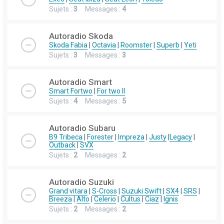
Sujets :
3
Messages :
4
Autoradio Skoda
Skoda Fabia
|
Octavia
|
Roomster
|
Superb
|
Yeti
Sujets :
3
Messages :
3
Autoradio Smart
Smart Fortwo
|
For two II
Sujets :
4
Messages :
5
Autoradio Subaru
B9 Tribeca
|
Forester
|
Impreza
|
Justy
|
Legacy
|
Outback
|
SVX
Sujets :
2
Messages :
2
Autoradio Suzuki
Grand vitara
|
S-Cross
|
Suzuki Swift
|
SX4
|
SRS
|
Breeza
|
Alto
|
Celerio
|
Cultus
|
Ciaz
|
Ignis
Sujets :
2
Messages :
2