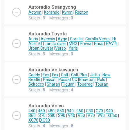
Autoradio Ssangyong
Actyon
|
Korando
|
Kyron
|
Rexton
Sujets :
3
Messages :
3
Autoradio Toyota
Auris
|
Avensis
|
Aygo
|
Corolla
|
Corolla Verso
|
Hi
Ace
|
iQ
|
Landcruiser
|
MR2
|
Previa
|
Prius
|
RAV 4
|
Urban Cruiser
|
Verso
|
Yaris
Sujets :
3
Messages :
3
Autoradio Volkswagen
Caddy
|
Eos
|
Fox
|
Golf
|
Golf Plus
|
Jetta
|
New
Beetle
|
Passat
|
Passat CC
|
Phaeton
|
Polo
|
Scirocco
|
Sharan
|
Tiguan
|
Touareg
|
Touran
Sujets :
5
Messages :
4
Autoradio Volvo
440
|
460
|
480
|
850
|
940
|
960
|
C30
|
C70
|
S40
|
S60
|
S70
|
S80
|
S90
|
V40
|
V50
|
V70
|
V90
|
XC60
|
XC70
|
XC90
Sujets :
4
Messages :
8