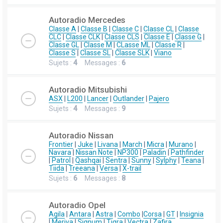
Autoradio Mercedes
Classe A
|
Classe B
|
Classe C
|
Classe CL
|
Classe
CLC
|
Classe CLK
|
Classe CLS
|
Classe E
|
Classe G
|
Classe GL
|
Classe M
|
CLasse ML
|
Classe R
|
Classe S
|
Classe SL
|
Classe SLK
|
Viano
Sujets :
4
Messages :
6
Autoradio Mitsubishi
ASX
|
L200
|
Lancer
|
Outlander
|
Pajero
Sujets :
4
Messages :
9
Autoradio Nissan
Frontier
|
Juke
|
Livana
|
March
|
Micra
|
Murano
|
Navara
|
Nissan Note
|
NP300
|
Paladin
|
Pathfinder
|
Patrol
|
Qashqai
|
Sentra
|
Sunny
|
Sylphy
|
Teana
|
Tiida
|
Treeana
|
Versa
|
X-trail
Sujets :
6
Messages :
8
Autoradio Opel
Agila
|
Antara
|
Astra
|
Combo
|
Corsa
|
GT
|
Insignia
|
Meriva
|
Signum
|
Tigra
|
Vectra
|
Zafira