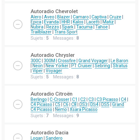
Autoradio Chevrolet
Alero
|
Aveo
|
Blazer
|
Camaro
|
Captiva
|
Cruze
|
Epica
|
Evanda
|
HHR
|
Kalos
|
Lacetti
|
Matiz
|
Nubira
|
Rezzo
|
Spark
|
Tacuma
|
Tahoe
|
Trailblazer
|
Trans Sport
Sujets :
5
Messages :
8
Autoradio Chrysler
300C
|
300M
|
Crossfire
|
Grand Voyager
|
Le Baron
|
Neon
|
New Yorker
|
PT Cruiser
|
Sebring
|
Stratus
|
Viper
|
Voyager
Sujets :
5
Messages :
8
Autoradio Citroën
Berlingo
|
C-Crosser
|
C1
|
C2
|
C3
|
C3 Picasso
|
C4
|
C4 Picasso
|
C5
|
C6
|
C8
|
DS3
|
DS4
|
DS5
|
Grand
C4 Picasso
|
Nemo
|
Xsara Picasso
Sujets :
7
Messages :
9
Autoradio Dacia
Logan
|
Sandero