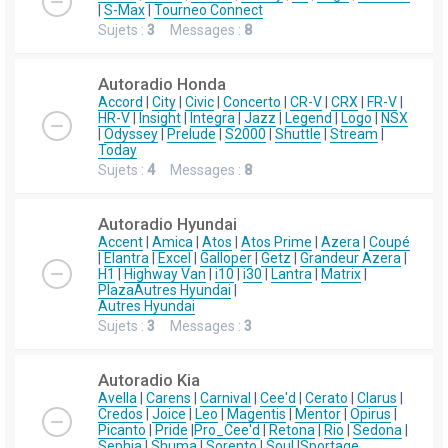
|
S-Max
|
Tourneo Connect
Sujets :
3
Messages :
8
Autoradio Honda
Accord
|
City
|
Civic
|
Concerto
|
CR-V
|
CRX
|
FR-V
|
HR-V
|
Insight
|
Integra
|
Jazz
|
Legend
|
Logo
|
NSX
|
Odyssey
|
Prelude
|
S2000
|
Shuttle
|
Stream
|
Today
Sujets :
4
Messages :
8
Autoradio Hyundai
Accent
|
Amica
|
Atos
|
Atos Prime
|
Azera
|
Coupé
|
Elantra
|
Excel
|
Galloper
|
Getz
|
Grandeur Azera
|
H1
|
Highway Van
|
i10
|
i30
|
Lantra
|
Matrix
|
Plaza
Autres Hyundai
|
Autres Hyundai
Sujets :
3
Messages :
3
Autoradio Kia
Avella
|
Carens
|
Carnival
|
Cee'd
|
Cerato
|
Clarus
|
Credos
|
Joice
|
Leo
|
Magentis
|
Mentor
|
Opirus
|
Picanto
|
Pride
|
Pro_Cee'd
|
Retona
|
Rio
|
Sedona
|
Sephia
|
Shuma
|
Sorento
|
Soul
|
Sportage