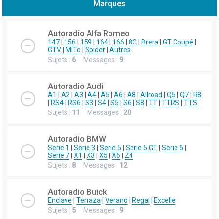
Marques
h
e
Autoradio Alfa Romeo
r
147
|
156
|
159
|
164
|
166
|
8C
|
Brera
|
GT Coupé
|
GTV
|
MiTo
|
Spider
|
Autres
c
Sujets :
6
Messages :
9
h
e
Autoradio Audi
r
A1
|
A2
|
A3
|
A4
|
A5
|
A6
|
A8
|
Allroad
|
Q5
|
Q7
|
R8
|
RS4
|
RS6
|
S3
|
S4
|
S5
|
S6
|
S8
|
TT
|
TTRS
|
TTS
Sujets :
11
Messages :
20
Autoradio BMW
Serie 1
|
Serie 3
|
Serie 5
|
Serie 5 GT
|
Serie 6
|
Serie 7
|
X1
|
X3
|
X5
|
X6
|
Z4
Sujets :
8
Messages :
12
Autoradio Buick
Enclave
|
Terraza
|
Verano
|
Regal
|
Excelle
Sujets :
5
Messages :
9