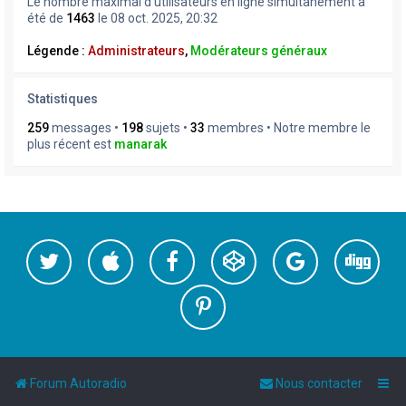
Le nombre maximal d’utilisateurs en ligne simultanément a
été de
1463
le 08 oct. 2025, 20:32
Légende :
Administrateurs
,
Modérateurs généraux
Statistiques
259
messages •
198
sujets •
33
membres • Notre membre le
plus récent est
manarak
Forum Autoradio
Nous contacter