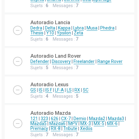
Sujets :
6
Messages :
7
Autoradio Lancia
Dedra
|
Delta
|
Kappa
|
Lybra
|
Musa
|
Phedra
|
Thesis
|
Y10
|
Ypsilon
|
Zeta
Sujets :
6
Messages :
7
Autoradio Land Rover
Defender
|
Discovery
|
Freelander
|
Range Rover
Sujets :
5
Messages :
7
Autoradio Lexus
GS
|
IS
|
IS F
|
LF-A
|
LS
|
RX
|
SC
Sujets :
4
Messages :
5
Autoradio Mazda
121
|
323
|
626
|
CX-7
|
Demio
|
Mazda2
|
Mazda3
|
Mazda5
|
Mazda6
|
MPV
|
MX-3
|
MX-5
|
MX-6
|
Premacy
|
RX-8
|
Tribute
|
Xedos
Sujets :
7
Messages :
7