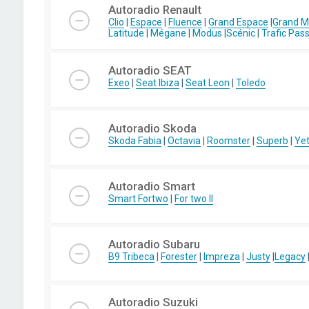
Autoradio Renault
Clio
|
Espace
|
Fluence
|
Grand Espace
|
Grand 
Latitude
|
Mégane
|
Modus
|
Scénic
|
Trafic Pas
Autoradio SEAT
Exeo
|
Seat Ibiza
|
Seat Leon
|
Toledo
Autoradio Skoda
Skoda Fabia
|
Octavia
|
Roomster
|
Superb
|
Yet
Autoradio Smart
Smart Fortwo
|
For two II
Autoradio Subaru
B9 Tribeca
|
Forester
|
Impreza
|
Justy
|
Legacy
Autoradio Suzuki