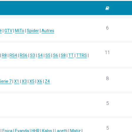
6
é
|
GTV
|
MiTo
|
Spider
|
Autres
11
|
R8
|
RS4
|
RS6
|
S3
|
S4
|
S5
|
S6
|
S8
|
TT
|
TTRS
|
8
Serie 7
|
X1
|
X3
|
X5
|
X6
|
Z4
5
5
|
Epica
|
Evanda
|
HHR
|
Kalos
|
Lacetti
|
Matiz
|