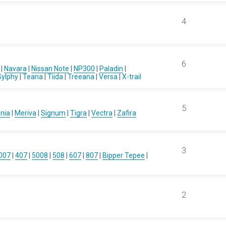
4
6
|
Navara
|
Nissan Note
|
NP300
|
Paladin
|
Sylphy
|
Teana
|
Tiida
|
Treeana
|
Versa
|
X-trail
5
gnia
|
Meriva
|
Signum
|
Tigra
|
Vectra
|
Zafira
3
007
|
407
|
5008
|
508
|
607
|
807
|
Bipper Tepee
|
2