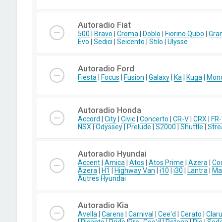
Autoradio Fiat
500
|
Bravo
|
Croma
|
Doblo
|
Fiorino Qubo
|
Gra
Evo
|
Sedici
|
Seicento
|
Stilo
|
Ulysse
Autoradio Ford
Fiesta
|
Focus
|
Fusion
|
Galaxy
|
Ka
|
Kuga
|
Mon
Autoradio Honda
Accord
|
City
|
Civic
|
Concerto
|
CR-V
|
CRX
|
FR
NSX
|
Odyssey
|
Prelude
|
S2000
|
Shuttle
|
Str
Autoradio Hyundai
Accent
|
Amica
|
Atos
|
Atos Prime
|
Azera
|
Co
Azera
|
H1
|
Highway Van
|
i10
|
i30
|
Lantra
|
Mat
Autres Hyundai
Autoradio Kia
Avella
|
Carens
|
Carnival
|
Cee'd
|
Cerato
|
Clar