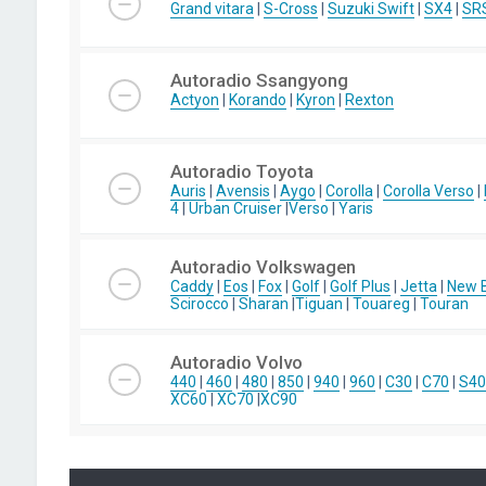
Grand vitara
|
S-Cross
|
Suzuki Swift
|
SX4
|
SR
Autoradio Ssangyong
Actyon
|
Korando
|
Kyron
|
Rexton
Autoradio Toyota
Auris
|
Avensis
|
Aygo
|
Corolla
|
Corolla Verso
|
4
|
Urban Cruiser
|
Verso
|
Yaris
Autoradio Volkswagen
Caddy
|
Eos
|
Fox
|
Golf
|
Golf Plus
|
Jetta
|
New B
Scirocco
|
Sharan
|
Tiguan
|
Touareg
|
Touran
Autoradio Volvo
440
|
460
|
480
|
850
|
940
|
960
|
C30
|
C70
|
S40
XC60
|
XC70
|
XC90