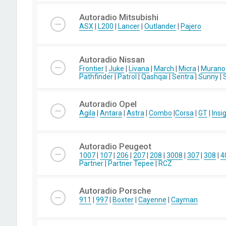
Autoradio Mitsubishi
ASX
|
L200
|
Lancer
|
Outlander
|
Pajero
Autoradio Nissan
Frontier
|
Juke
|
Livana
|
March
|
Micra
|
Murano
Pathfinder
|
Patrol
|
Qashqai
|
Sentra
|
Sunny
|
Autoradio Opel
Agila
|
Antara
|
Astra
|
Combo
|
Corsa
|
GT
|
Insi
Autoradio Peugeot
1007
|
107
|
206
|
207
|
208
|
3008
|
307
|
308
|
4
Partner
|
Partner Tepee
|
RCZ
Autoradio Porsche
911
|
997
|
Boxter
|
Cayenne
|
Cayman