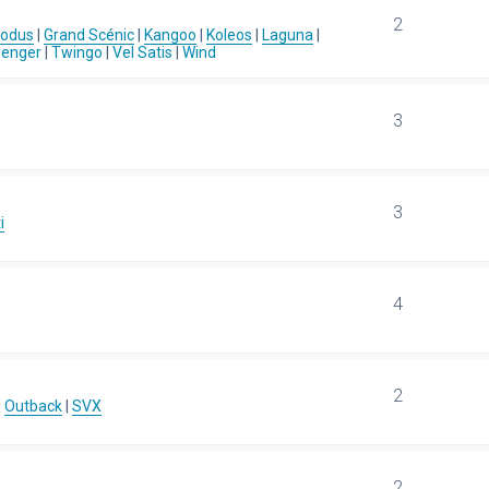
2
Modus
|
Grand Scénic
|
Kangoo
|
Koleos
|
Laguna
|
senger
|
Twingo
|
Vel Satis
|
Wind
3
3
i
4
2
|
Outback
|
SVX
2