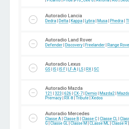
|
Picanto
|
Pride
|
Pro_Cee'd
|
Retona
|
Rio
|
Sed
Autoradio Lancia
Dedra
|
Delta
|
Kappa
|
Lybra
|
Musa
|
Phedra
|
T
Autoradio Land Rover
Defender
|
Discovery
|
Freelander
|
Range Rove
Autoradio Lexus
GS
|
IS
|
IS F
|
LF-A
|
LS
|
RX
|
SC
Autoradio Mazda
121
|
323
|
626
|
CX-7
|
Demio
|
Mazda2
|
Mazd
Premacy
|
RX-8
|
Tribute
|
Xedos
Autoradio Mercedes
Classe A
|
Classe B
|
Classe C
|
Classe CL
|
Clas
G
|
Classe GL
|
Classe M
|
CLasse ML
|
Classe R