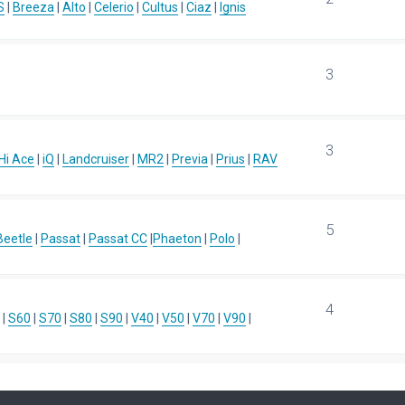
S
|
Breeza
|
Alto
|
Celerio
|
Cultus
|
Ciaz
|
Ignis
3
3
Hi Ace
|
iQ
|
Landcruiser
|
MR2
|
Previa
|
Prius
|
RAV
5
eetle
|
Passat
|
Passat CC
|
Phaeton
|
Polo
|
4
|
S60
|
S70
|
S80
|
S90
|
V40
|
V50
|
V70
|
V90
|