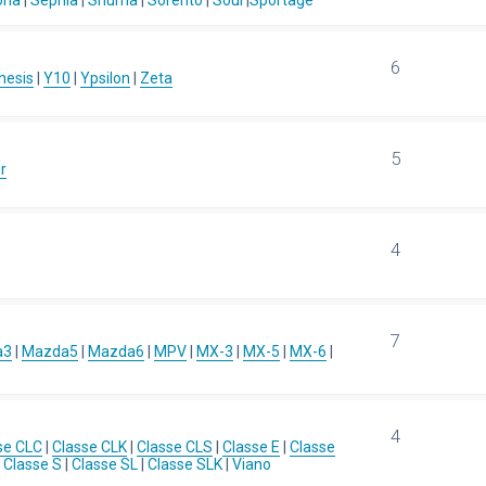
ona
|
Sephia
|
Shuma
|
Sorento
|
Soul
|
Sportage
6
hesis
|
Y10
|
Ypsilon
|
Zeta
5
r
4
7
a3
|
Mazda5
|
Mazda6
|
MPV
|
MX-3
|
MX-5
|
MX-6
|
4
se CLC
|
Classe CLK
|
Classe CLS
|
Classe E
|
Classe
|
Classe S
|
Classe SL
|
Classe SLK
|
Viano