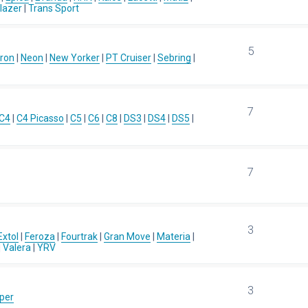
blazer
|
Trans Sport
5
ron
|
Neon
|
New Yorker
|
PT Cruiser
|
Sebring
|
7
C4
|
C4 Picasso
|
C5
|
C6
|
C8
|
DS3
|
DS4
|
DS5
|
7
3
Extol
|
Feroza
|
Fourtrak
|
Gran Move
|
Materia
|
|
Valera
|
YRV
3
per