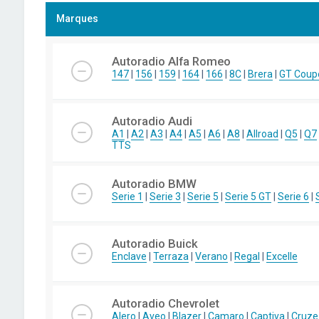
Marques
Autoradio Alfa Romeo
147
|
156
|
159
|
164
|
166
|
8C
|
Brera
|
GT Coup
Autoradio Audi
A1
|
A2
|
A3
|
A4
|
A5
|
A6
|
A8
|
Allroad
|
Q5
|
Q7
TTS
Autoradio BMW
Serie 1
|
Serie 3
|
Serie 5
|
Serie 5 GT
|
Serie 6
|
Autoradio Buick
Enclave
|
Terraza
|
Verano
|
Regal
|
Excelle
Autoradio Chevrolet
Alero
|
Aveo
|
Blazer
|
Camaro
|
Captiva
|
Cruze