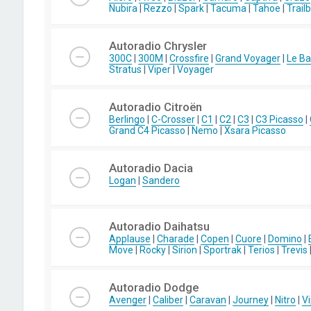
Nubira
|
Rezzo
|
Spark
|
Tacuma
|
Tahoe
|
Trail
Autoradio Chrysler
300C
|
300M
|
Crossfire
|
Grand Voyager
|
Le Ba
Stratus
|
Viper
|
Voyager
Autoradio Citroën
Berlingo
|
C-Crosser
|
C1
|
C2
|
C3
|
C3 Picasso
|
Grand C4 Picasso
|
Nemo
|
Xsara Picasso
Autoradio Dacia
Logan
|
Sandero
Autoradio Daihatsu
Applause
|
Charade
|
Copen
|
Cuore
|
Domino
|
Move
|
Rocky
|
Sirion
|
Sportrak
|
Terios
|
Trevis
Autoradio Dodge
Avenger
|
Caliber
|
Caravan
|
Journey
|
Nitro
|
Vi