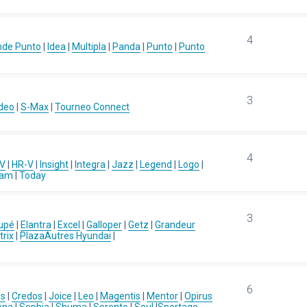
4
nde Punto
|
Idea
|
Multipla
|
Panda
|
Punto
|
Punto
3
deo
|
S-Max
|
Tourneo Connect
4
-V
|
HR-V
|
Insight
|
Integra
|
Jazz
|
Legend
|
Logo
|
eam
|
Today
3
upé
|
Elantra
|
Excel
|
Galloper
|
Getz
|
Grandeur
rix
|
Plaza
Autres Hyundai
|
6
us
|
Credos
|
Joice
|
Leo
|
Magentis
|
Mentor
|
Opirus