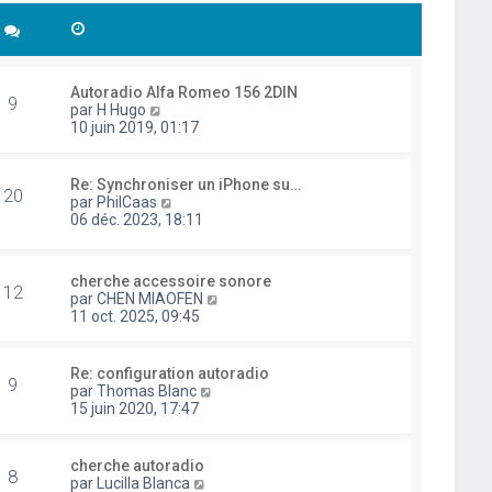
Autoradio Alfa Romeo 156 2DIN
9
C
par
H Hugo
o
10 juin 2019, 01:17
n
s
u
Re: Synchroniser un iPhone su…
20
l
C
par
PhilCaas
t
o
06 déc. 2023, 18:11
e
n
r
s
l
u
cherche accessoire sonore
e
l
12
C
par
CHEN MIAOFEN
d
t
o
11 oct. 2025, 09:45
e
e
n
r
r
s
n
l
u
i
Re: configuration autoradio
e
9
l
e
C
par
Thomas Blanc
d
t
r
o
15 juin 2020, 17:47
e
e
m
n
r
r
e
s
n
l
s
u
i
cherche autoradio
e
8
s
l
e
C
par
Lucilla Blanca
d