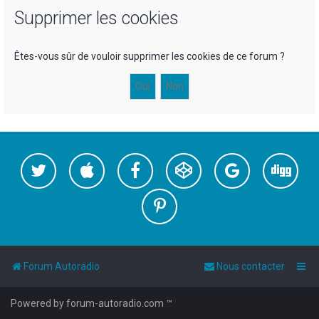
Supprimer les cookies
h
e
r
Êtes-vous sûr de vouloir supprimer les cookies de ce forum ?
c
h
e
r
Forum Autoradio
Nous contacter
Powered by forum-autoradio.com ™