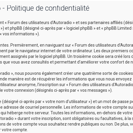
- Politique de confidentialité
t « Forum des utilisateurs d'Autoradio » et ses partenaires affiliés (dési
») et phpBB (désigné ci-après par « logiciel phpBB » et « phpBB Limited »
 « vos informations »).
ntes. Premièrement, en naviguant sur « Forum des utilisateurs d'Autorad
ent par le navigateur internet de votre ordinateur. Les deux premiers coo
nt assignés par le logiciel phpBB. Un troisième cookie sera créé lors d
jets que vous avez consultés et permettant d’améliorer votre confort de na
utoradio », nous pouvons également créer une quatrième sorte de cookies
onde manière est de récupérer les informations que vous nous envoyez 
tilisateur anonyme, l’inscription sur « Forum des utilisateurs d'Autoradio
de votre connexion (désignés ci-après par « vos messages »).
(désigné ci-après par « votre nom d’utilisateur ») et un mot de passe 
e adresse de courriel personnelle. Les informations de votre compte sur
 qui héberge notre serveur. Toutes les informations, en-dehors de votre 
oradio » durant votre inscription, sont obligatoires ou facultatives, à la
ons de votre compte vous souhaitez rendre publiques ou non. De plus, v
r votre compte.