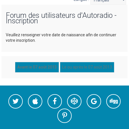
h
Forum des utilisateurs d'Autoradio -
e
Inscription
r
c
Veuillez renseigner votre date de naissance afin de continuer
h
votre inscription.
e
r