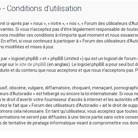
- Conditions d’utilisation
é ci-après par « nous », « notre », « nos », « Forum des utilisateurs d'A
antes. Si vous n’acceptez pas d’être légalement responsable de toutes le
uvons modifier ces conditions à n’importe quel moment et nous essaiero
n effet, si vous continuez à participer à « Forum des utilisateurs d'Au
s modifiées et mises à jour.
r « logiciel phpBB » et « phpBB Limited ») qui est un logiciel de forum 
argé sur
le site de phpBB
(en anglais). Le logiciel phpBB a pour seul but d
uite et du contenu que nous acceptons et que nous n’acceptons pas. Po
if, obscène, vulgaire, diffamatoire, choquant, menaçant, pornographique
teurs d'Autoradio » est hébergé ou encore la loi internationale. Si vous
 droit d’avertir votre fournisseur d’accès à internet et les autorités of
z le fait que « Forum des utilisateurs d'Autoradio » ait le droit de supp
imons cela nécessaire. En tant qu’utilisateur, vous acceptez que toute
rmations ne seront pas diffusées à une tierce partie sans votre consent
 de tentative de piratage informatique visant à compromettre vos don