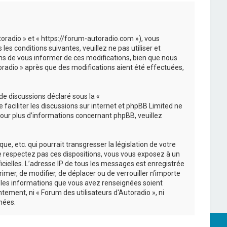
utoradio » et « https://forum-autoradio.com »), vous
s conditions suivantes, veuillez ne pas utiliser et
ns de vous informer de ces modifications, bien que nous
toradio » après que des modifications aient été effectuées,
de discussions déclaré sous la «
e faciliter les discussions sur internet et phpBB Limited ne
ur plus d’informations concernant phpBB, veuillez
, etc. qui pourrait transgresser la législation de votre
 ne respectez pas ces dispositions, vous vous exposez à un
ficielles. L’adresse IP de tous les messages est enregistrée
rimer, de modifier, de déplacer ou de verrouiller n’importe
s les informations que vous avez renseignées soient
ement, ni « Forum des utilisateurs d'Autoradio », ni
nées.