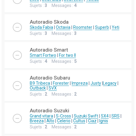
Sujets :
3
Messages :
4
Autoradio Skoda
Skoda Fabia
|
Octavia
|
Roomster
|
Superb
|
Yeti
Sujets :
3
Messages :
3
Autoradio Smart
Smart Fortwo
|
For two II
Sujets :
4
Messages :
5
Autoradio Subaru
B9 Tribeca
|
Forester
|
Impreza
|
Justy
|
Legacy
|
Outback
|
SVX
Sujets :
2
Messages :
2
Autoradio Suzuki
Grand vitara
|
S-Cross
|
Suzuki Swift
|
SX4
|
SRS
|
Breeza
|
Alto
|
Celerio
|
Cultus
|
Ciaz
|
Ignis
Sujets :
2
Messages :
2