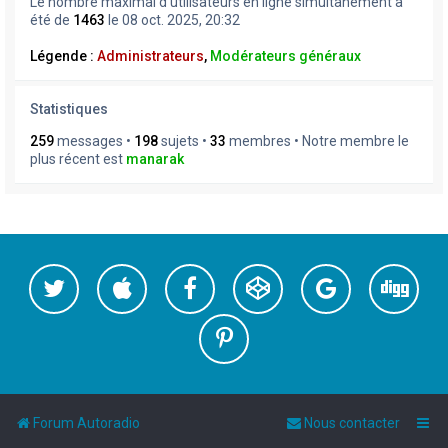
Le nombre maximal d’utilisateurs en ligne simultanément a
été de
1463
le 08 oct. 2025, 20:32
Légende :
Administrateurs
,
Modérateurs généraux
Statistiques
259
messages •
198
sujets •
33
membres • Notre membre le
plus récent est
manarak
Forum Autoradio
Nous contacter