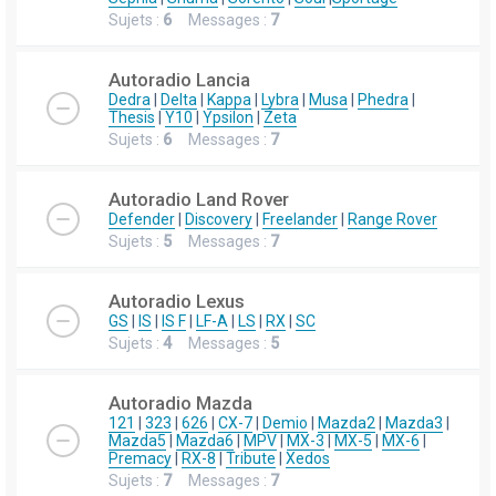
Sujets :
6
Messages :
7
Autoradio Lancia
Dedra
|
Delta
|
Kappa
|
Lybra
|
Musa
|
Phedra
|
Thesis
|
Y10
|
Ypsilon
|
Zeta
Sujets :
6
Messages :
7
Autoradio Land Rover
Defender
|
Discovery
|
Freelander
|
Range Rover
Sujets :
5
Messages :
7
Autoradio Lexus
GS
|
IS
|
IS F
|
LF-A
|
LS
|
RX
|
SC
Sujets :
4
Messages :
5
Autoradio Mazda
121
|
323
|
626
|
CX-7
|
Demio
|
Mazda2
|
Mazda3
|
Mazda5
|
Mazda6
|
MPV
|
MX-3
|
MX-5
|
MX-6
|
Premacy
|
RX-8
|
Tribute
|
Xedos
Sujets :
7
Messages :
7