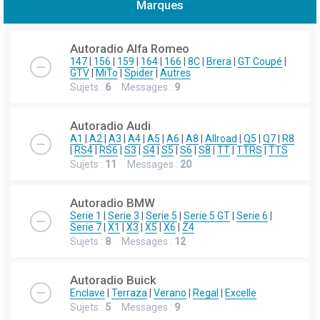
Marques
h
e
Autoradio Alfa Romeo
r
147
|
156
|
159
|
164
|
166
|
8C
|
Brera
|
GT Coupé
|
GTV
|
MiTo
|
Spider
|
Autres
c
Sujets :
6
Messages :
9
h
e
Autoradio Audi
r
A1
|
A2
|
A3
|
A4
|
A5
|
A6
|
A8
|
Allroad
|
Q5
|
Q7
|
R8
|
RS4
|
RS6
|
S3
|
S4
|
S5
|
S6
|
S8
|
TT
|
TTRS
|
TTS
Sujets :
11
Messages :
20
Autoradio BMW
Serie 1
|
Serie 3
|
Serie 5
|
Serie 5 GT
|
Serie 6
|
Serie 7
|
X1
|
X3
|
X5
|
X6
|
Z4
Sujets :
8
Messages :
12
Autoradio Buick
Enclave
|
Terraza
|
Verano
|
Regal
|
Excelle
Sujets :
5
Messages :
9