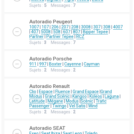
Sujets :
5
Messages :
7
Autoradio Peugeot
1007
|
107
|
206
|
207
|
208
|
3008
|
307
|
308
|
4007
|
407
|
5008
|
508
|
607
|
807
|
Bipper Tepee
|
Partner
|
Partner Tepee
|
RCZ
Sujets :
3
Messages :
7
Autoradio Porsche
911
|
997
|
Boxter
|
Cayenne
|
Cayman
Sujets :
2
Messages :
2
Autoradio Renault
Clio
|
Espace
|
Fluence
|
Grand Espace
|
Grand
Modus
|
Grand Scénic
|
Kangoo
|
Koleos
|
Laguna
|
Latitude
|
Mégane
|
Modus
|
Scénic
|
Trafic
Passenger
|
Twingo
|
Vel Satis
|
Wind
Sujets :
2
Messages :
2
Autoradio SEAT
Exeo
|
Seat Ibiza
|
Seat Leon
|
Toledo