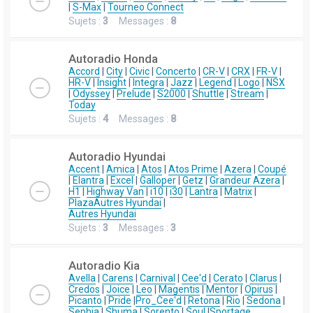
|
S-Max
|
Tourneo Connect
Sujets :
3
Messages :
8
Autoradio Honda
Accord
|
City
|
Civic
|
Concerto
|
CR-V
|
CRX
|
FR-V
|
HR-V
|
Insight
|
Integra
|
Jazz
|
Legend
|
Logo
|
NSX
|
Odyssey
|
Prelude
|
S2000
|
Shuttle
|
Stream
|
Today
Sujets :
4
Messages :
8
Autoradio Hyundai
Accent
|
Amica
|
Atos
|
Atos Prime
|
Azera
|
Coupé
|
Elantra
|
Excel
|
Galloper
|
Getz
|
Grandeur Azera
|
H1
|
Highway Van
|
i10
|
i30
|
Lantra
|
Matrix
|
Plaza
Autres Hyundai
|
Autres Hyundai
Sujets :
3
Messages :
3
Autoradio Kia
Avella
|
Carens
|
Carnival
|
Cee'd
|
Cerato
|
Clarus
|
Credos
|
Joice
|
Leo
|
Magentis
|
Mentor
|
Opirus
|
Picanto
|
Pride
|
Pro_Cee'd
|
Retona
|
Rio
|
Sedona
|
Sephia
|
Shuma
|
Sorento
|
Soul
|
Sportage