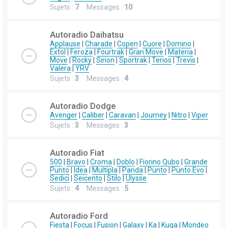
Sujets :
7
Messages :
10
Autoradio Daihatsu
Applause
|
Charade
|
Copen
|
Cuore
|
Domino
|
Extol
|
Feroza
|
Fourtrak
|
Gran Move
|
Materia
|
Move
|
Rocky
|
Sirion
|
Sportrak
|
Terios
|
Trevis
|
Valera
|
YRV
Sujets :
3
Messages :
4
Autoradio Dodge
Avenger
|
Caliber
|
Caravan
|
Journey
|
Nitro
|
Viper
Sujets :
3
Messages :
3
Autoradio Fiat
500
|
Bravo
|
Croma
|
Doblo
|
Fiorino Qubo
|
Grande
Punto
|
Idea
|
Multipla
|
Panda
|
Punto
|
Punto Evo
|
Sedici
|
Seicento
|
Stilo
|
Ulysse
Sujets :
4
Messages :
5
Autoradio Ford
Fiesta
|
Focus
|
Fusion
|
Galaxy
|
Ka
|
Kuga
|
Mondeo