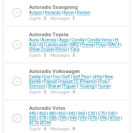
Autoradio Ssangyong
Actyon
|
Korando
|
Kyron
|
Rexton
Sujets :
3
Messages :
3
Autoradio Toyota
Auris
|
Avensis
|
Aygo
|
Corolla
|
Corolla Verso
|
Hi
Ace
|
iQ
|
Landcruiser
|
MR2
|
Previa
|
Prius
|
RAV 4
|
Urban Cruiser
|
Verso
|
Yaris
Sujets :
3
Messages :
3
Autoradio Volkswagen
Caddy
|
Eos
|
Fox
|
Golf
|
Golf Plus
|
Jetta
|
New
Beetle
|
Passat
|
Passat CC
|
Phaeton
|
Polo
|
Scirocco
|
Sharan
|
Tiguan
|
Touareg
|
Touran
Sujets :
5
Messages :
4
Autoradio Volvo
440
|
460
|
480
|
850
|
940
|
960
|
C30
|
C70
|
S40
|
S60
|
S70
|
S80
|
S90
|
V40
|
V50
|
V70
|
V90
|
XC60
|
XC70
|
XC90
Sujets :
4
Messages :
8