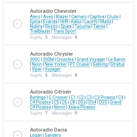
Autoradio Chevrolet
Alero
|
Aveo
|
Blazer
|
Camaro
|
Captiva
|
Cruze
|
Epica
|
Evanda
|
HHR
|
Kalos
|
Lacetti
|
Matiz
|
Nubira
|
Rezzo
|
Spark
|
Tacuma
|
Tahoe
|
Trailblazer
|
Trans Sport
Sujets :
5
Messages :
8
Autoradio Chrysler
300C
|
300M
|
Crossfire
|
Grand Voyager
|
Le Baron
|
Neon
|
New Yorker
|
PT Cruiser
|
Sebring
|
Stratus
|
Viper
|
Voyager
Sujets :
5
Messages :
8
Autoradio Citroën
Berlingo
|
C-Crosser
|
C1
|
C2
|
C3
|
C3 Picasso
|
C4
|
C4 Picasso
|
C5
|
C6
|
C8
|
DS3
|
DS4
|
DS5
|
Grand
C4 Picasso
|
Nemo
|
Xsara Picasso
Sujets :
7
Messages :
9
Autoradio Dacia
Logan
|
Sandero