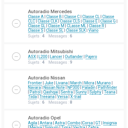
Autoradio Mercedes
Classe A
|
Classe B
|
Classe C
|
Classe CL
|
Classe
CLC
|
Classe CLK
|
Classe CLS
|
Classe E
|
Classe G
|
Classe GL
|
Classe M
|
CLasse ML
|
Classe R
|
Classe S
|
Classe SL
|
Classe SLK
|
Viano
Sujets :
4
Messages :
6
Autoradio Mitsubishi
ASX
|
L200
|
Lancer
|
Outlander
|
Pajero
Sujets :
4
Messages :
9
Autoradio Nissan
Frontier
|
Juke
|
Livana
|
March
|
Micra
|
Murano
|
Navara
|
Nissan Note
|
NP300
|
Paladin
|
Pathfinder
|
Patrol
|
Qashqai
|
Sentra
|
Sunny
|
Sylphy
|
Teana
|
Tiida
|
Treeana
|
Versa
|
X-trail
Sujets :
6
Messages :
8
Autoradio Opel
Agila
|
Antara
|
Astra
|
Combo
|
Corsa
|
GT
|
Insignia
|
Meriva
|
Signum
|
Tigra
|
Vectra
|
Zafira