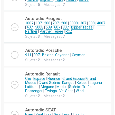
Sujets :
5
Messages :
7
Autoradio Peugeot
1007
|
107
|
206
|
207
|
208
|
3008
|
307
|
308
|
4007
|
407
|
5008
|
508
|
607
|
807
|
Bipper Tepee
|
Partner
|
Partner Tepee
|
RCZ
Sujets :
3
Messages :
7
Autoradio Porsche
911
|
997
|
Boxter
|
Cayenne
|
Cayman
Sujets :
2
Messages :
2
Autoradio Renault
Clio
|
Espace
|
Fluence
|
Grand Espace
|
Grand
Modus
|
Grand Scénic
|
Kangoo
|
Koleos
|
Laguna
|
Latitude
|
Mégane
|
Modus
|
Scénic
|
Trafic
Passenger
|
Twingo
|
Vel Satis
|
Wind
Sujets :
2
Messages :
2
Autoradio SEAT
Exeo
|
Seat Ibiza
|
Seat Leon
|
Toledo