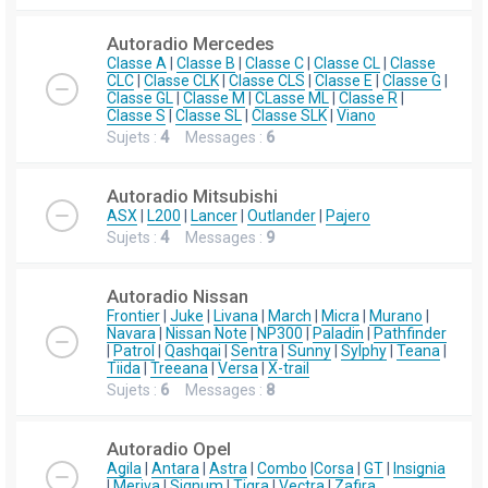
Autoradio Mercedes
Classe A
|
Classe B
|
Classe C
|
Classe CL
|
Classe
CLC
|
Classe CLK
|
Classe CLS
|
Classe E
|
Classe G
|
Classe GL
|
Classe M
|
CLasse ML
|
Classe R
|
Classe S
|
Classe SL
|
Classe SLK
|
Viano
Sujets :
4
Messages :
6
Autoradio Mitsubishi
ASX
|
L200
|
Lancer
|
Outlander
|
Pajero
Sujets :
4
Messages :
9
Autoradio Nissan
Frontier
|
Juke
|
Livana
|
March
|
Micra
|
Murano
|
Navara
|
Nissan Note
|
NP300
|
Paladin
|
Pathfinder
|
Patrol
|
Qashqai
|
Sentra
|
Sunny
|
Sylphy
|
Teana
|
Tiida
|
Treeana
|
Versa
|
X-trail
Sujets :
6
Messages :
8
Autoradio Opel
Agila
|
Antara
|
Astra
|
Combo
|
Corsa
|
GT
|
Insignia
|
Meriva
|
Signum
|
Tigra
|
Vectra
|
Zafira