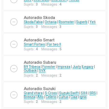
Sujets :
3
Messages :
4
Autoradio Skoda
Skoda Fabia
|
Octavia
|
Roomster
|
Superb
|
Yeti
Sujets :
3
Messages :
3
Autoradio Smart
Smart Fortwo
|
For two II
Sujets :
4
Messages :
5
Autoradio Subaru
B9 Tribeca
|
Forester
|
Impreza
|
Justy
|
Legacy
|
Outback
|
SVX
Sujets :
2
Messages :
2
Autoradio Suzuki
Grand vitara
|
S-Cross
|
Suzuki Swift
|
SX4
|
SRS
|
Breeza
|
Alto
|
Celerio
|
Cultus
|
Ciaz
|
Ignis
Sujets :
2
Messages :
2