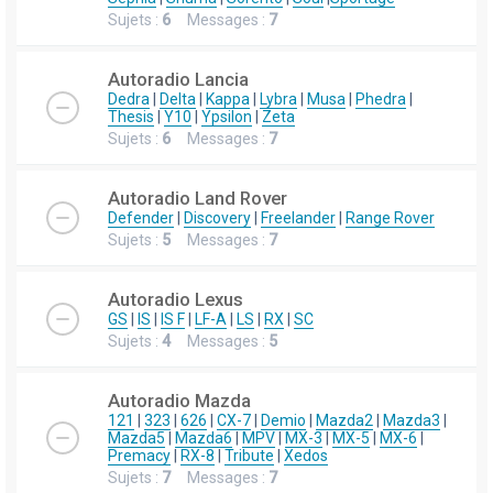
Sujets :
6
Messages :
7
Autoradio Lancia
Dedra
|
Delta
|
Kappa
|
Lybra
|
Musa
|
Phedra
|
Thesis
|
Y10
|
Ypsilon
|
Zeta
Sujets :
6
Messages :
7
Autoradio Land Rover
Defender
|
Discovery
|
Freelander
|
Range Rover
Sujets :
5
Messages :
7
Autoradio Lexus
GS
|
IS
|
IS F
|
LF-A
|
LS
|
RX
|
SC
Sujets :
4
Messages :
5
Autoradio Mazda
121
|
323
|
626
|
CX-7
|
Demio
|
Mazda2
|
Mazda3
|
Mazda5
|
Mazda6
|
MPV
|
MX-3
|
MX-5
|
MX-6
|
Premacy
|
RX-8
|
Tribute
|
Xedos
Sujets :
7
Messages :
7