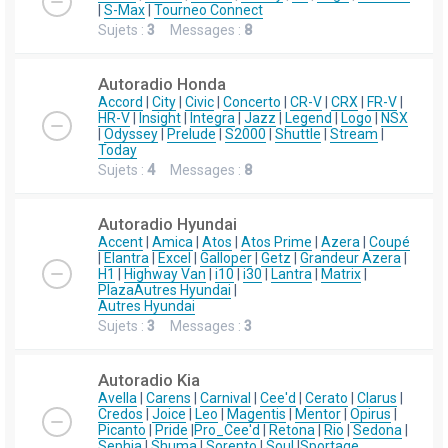
|
S-Max
|
Tourneo Connect
Sujets :
3
Messages :
8
Autoradio Honda
Accord
|
City
|
Civic
|
Concerto
|
CR-V
|
CRX
|
FR-V
|
HR-V
|
Insight
|
Integra
|
Jazz
|
Legend
|
Logo
|
NSX
|
Odyssey
|
Prelude
|
S2000
|
Shuttle
|
Stream
|
Today
Sujets :
4
Messages :
8
Autoradio Hyundai
Accent
|
Amica
|
Atos
|
Atos Prime
|
Azera
|
Coupé
|
Elantra
|
Excel
|
Galloper
|
Getz
|
Grandeur Azera
|
H1
|
Highway Van
|
i10
|
i30
|
Lantra
|
Matrix
|
Plaza
Autres Hyundai
|
Autres Hyundai
Sujets :
3
Messages :
3
Autoradio Kia
Avella
|
Carens
|
Carnival
|
Cee'd
|
Cerato
|
Clarus
|
Credos
|
Joice
|
Leo
|
Magentis
|
Mentor
|
Opirus
|
Picanto
|
Pride
|
Pro_Cee'd
|
Retona
|
Rio
|
Sedona
|
Sephia
|
Shuma
|
Sorento
|
Soul
|
Sportage