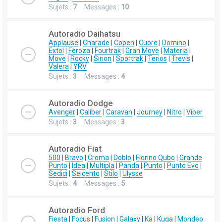
Sujets :
7
Messages :
10
Autoradio Daihatsu
Applause
|
Charade
|
Copen
|
Cuore
|
Domino
|
Extol
|
Feroza
|
Fourtrak
|
Gran Move
|
Materia
|
Move
|
Rocky
|
Sirion
|
Sportrak
|
Terios
|
Trevis
|
Valera
|
YRV
Sujets :
3
Messages :
4
Autoradio Dodge
Avenger
|
Caliber
|
Caravan
|
Journey
|
Nitro
|
Viper
Sujets :
3
Messages :
3
Autoradio Fiat
500
|
Bravo
|
Croma
|
Doblo
|
Fiorino Qubo
|
Grande
Punto
|
Idea
|
Multipla
|
Panda
|
Punto
|
Punto Evo
|
Sedici
|
Seicento
|
Stilo
|
Ulysse
Sujets :
4
Messages :
5
Autoradio Ford
Fiesta
|
Focus
|
Fusion
|
Galaxy
|
Ka
|
Kuga
|
Mondeo