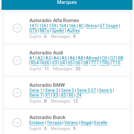
Marques
h
e
Autoradio Alfa Romeo
r
147
|
156
|
159
|
164
|
166
|
8C
|
Brera
|
GT Coupé
|
GTV
|
MiTo
|
Spider
|
Autres
c
Sujets :
6
Messages :
9
h
e
Autoradio Audi
r
A1
|
A2
|
A3
|
A4
|
A5
|
A6
|
A8
|
Allroad
|
Q5
|
Q7
|
R8
|
RS4
|
RS6
|
S3
|
S4
|
S5
|
S6
|
S8
|
TT
|
TTRS
|
TTS
Sujets :
11
Messages :
20
Autoradio BMW
Serie 1
|
Serie 3
|
Serie 5
|
Serie 5 GT
|
Serie 6
|
Serie 7
|
X1
|
X3
|
X5
|
X6
|
Z4
Sujets :
8
Messages :
12
Autoradio Buick
Enclave
|
Terraza
|
Verano
|
Regal
|
Excelle
Sujets :
5
Messages :
9