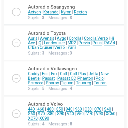
Autoradio Ssangyong
Actyon
|
Korando
|
Kyron
|
Rexton
Sujets :
3
Messages :
3
Autoradio Toyota
Auris
|
Avensis
|
Aygo
|
Corolla
|
Corolla Verso
|
Hi
Ace
|
iQ
|
Landcruiser
|
MR2
|
Previa
|
Prius
|
RAV 4
|
Urban Cruiser
|
Verso
|
Yaris
Sujets :
3
Messages :
3
Autoradio Volkswagen
Caddy
|
Eos
|
Fox
|
Golf
|
Golf Plus
|
Jetta
|
New
Beetle
|
Passat
|
Passat CC
|
Phaeton
|
Polo
|
Scirocco
|
Sharan
|
Tiguan
|
Touareg
|
Touran
Sujets :
5
Messages :
4
Autoradio Volvo
440
|
460
|
480
|
850
|
940
|
960
|
C30
|
C70
|
S40
|
S60
|
S70
|
S80
|
S90
|
V40
|
V50
|
V70
|
V90
|
XC60
|
XC70
|
XC90
Sujets :
4
Messages :
8