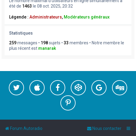
Le nombre maximal d’utilisateurs en ligne simultanément a
été de
1463
le 08 oct. 2025, 20:32
Légende :
Administrateurs
,
Modérateurs généraux
Statistiques
259
messages •
198
sujets •
33
membres • Notre membre le
plus récent est
manarak
Forum Autoradio
Nous contacter