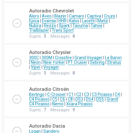
Autoradio Chevrolet
Alero
|
Aveo
|
Blazer
|
Camaro
|
Captiva
|
Cruze
|
Epica
|
Evanda
|
HHR
|
Kalos
|
Lacetti
|
Matiz
|
Nubira
|
Rezzo
|
Spark
|
Tacuma
|
Tahoe
|
Trailblazer
|
Trans Sport
Sujets :
5
Messages :
8
Autoradio Chrysler
300C
|
300M
|
Crossfire
|
Grand Voyager
|
Le Baron
|
Neon
|
New Yorker
|
PT Cruiser
|
Sebring
|
Stratus
|
Viper
|
Voyager
Sujets :
5
Messages :
8
Autoradio Citroën
Berlingo
|
C-Crosser
|
C1
|
C2
|
C3
|
C3 Picasso
|
C4
|
C4 Picasso
|
C5
|
C6
|
C8
|
DS3
|
DS4
|
DS5
|
Grand
C4 Picasso
|
Nemo
|
Xsara Picasso
Sujets :
7
Messages :
9
Autoradio Dacia
Logan
|
Sandero