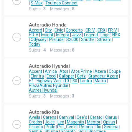
|
S-Max
|
Tourneo Connect
Sujets :
3
Messages :
8
Autoradio Honda
Accord
|
City
|
Civic
|
Concerto
|
CR-V
|
CRX
|
FR-V
|
HR-V
|
Insight
|
Integra
|
Jazz
|
Legend
|
Logo
|
NSX
|
Odyssey
|
Prelude
|
S2000
|
Shuttle
|
Stream
|
Today
Sujets :
4
Messages :
8
Autoradio Hyundai
Accent
|
Amica
|
Atos
|
Atos Prime
|
Azera
|
Coupé
|
Elantra
|
Excel
|
Galloper
|
Getz
|
Grandeur Azera
|
H1
|
Highway Van
|
i10
|
i30
|
Lantra
|
Matrix
|
Plaza
Autres Hyundai
|
Autres Hyundai
Sujets :
3
Messages :
3
Autoradio Kia
Avella
|
Carens
|
Carnival
|
Cee'd
|
Cerato
|
Clarus
|
Credos
|
Joice
|
Leo
|
Magentis
|
Mentor
|
Opirus
|
Picanto
|
Pride
|
Pro_Cee'd
|
Retona
|
Rio
|
Sedona
|
Sephia
|
Shuma
|
Sorento
|
Soul
|
Sportage