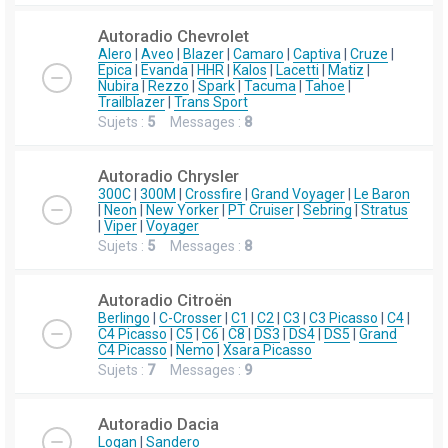
Autoradio Chevrolet
Alero
|
Aveo
|
Blazer
|
Camaro
|
Captiva
|
Cruze
|
Epica
|
Evanda
|
HHR
|
Kalos
|
Lacetti
|
Matiz
|
Nubira
|
Rezzo
|
Spark
|
Tacuma
|
Tahoe
|
Trailblazer
|
Trans Sport
Sujets :
5
Messages :
8
Autoradio Chrysler
300C
|
300M
|
Crossfire
|
Grand Voyager
|
Le Baron
|
Neon
|
New Yorker
|
PT Cruiser
|
Sebring
|
Stratus
|
Viper
|
Voyager
Sujets :
5
Messages :
8
Autoradio Citroën
Berlingo
|
C-Crosser
|
C1
|
C2
|
C3
|
C3 Picasso
|
C4
|
C4 Picasso
|
C5
|
C6
|
C8
|
DS3
|
DS4
|
DS5
|
Grand
C4 Picasso
|
Nemo
|
Xsara Picasso
Sujets :
7
Messages :
9
Autoradio Dacia
Logan
|
Sandero