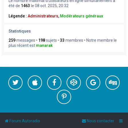
Le nombre maximal d’utilisateurs en ligne simultanément a
été de
1463
le 08 oct. 2025, 20:32
Légende :
Administrateurs
,
Modérateurs généraux
Statistiques
259
messages •
198
sujets •
33
membres • Notre membre le
plus récent est
manarak
Forum Autoradio
Nous contacter