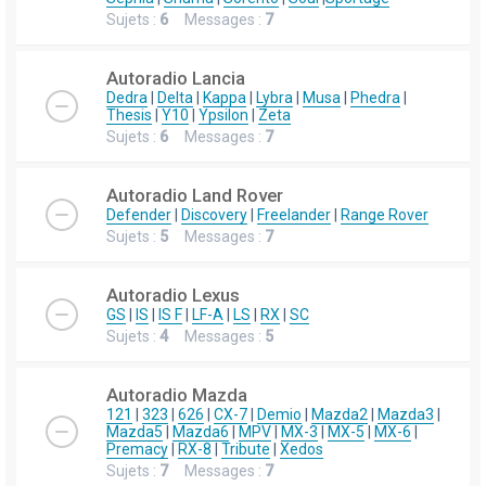
Sujets :
6
Messages :
7
Autoradio Lancia
Dedra
|
Delta
|
Kappa
|
Lybra
|
Musa
|
Phedra
|
Thesis
|
Y10
|
Ypsilon
|
Zeta
Sujets :
6
Messages :
7
Autoradio Land Rover
Defender
|
Discovery
|
Freelander
|
Range Rover
Sujets :
5
Messages :
7
Autoradio Lexus
GS
|
IS
|
IS F
|
LF-A
|
LS
|
RX
|
SC
Sujets :
4
Messages :
5
Autoradio Mazda
121
|
323
|
626
|
CX-7
|
Demio
|
Mazda2
|
Mazda3
|
Mazda5
|
Mazda6
|
MPV
|
MX-3
|
MX-5
|
MX-6
|
Premacy
|
RX-8
|
Tribute
|
Xedos
Sujets :
7
Messages :
7