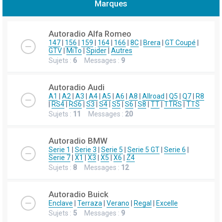
Marques
h
e
Autoradio Alfa Romeo
r
147
|
156
|
159
|
164
|
166
|
8C
|
Brera
|
GT Coupé
|
GTV
|
MiTo
|
Spider
|
Autres
c
Sujets :
6
Messages :
9
h
e
Autoradio Audi
r
A1
|
A2
|
A3
|
A4
|
A5
|
A6
|
A8
|
Allroad
|
Q5
|
Q7
|
R8
|
RS4
|
RS6
|
S3
|
S4
|
S5
|
S6
|
S8
|
TT
|
TTRS
|
TTS
Sujets :
11
Messages :
20
Autoradio BMW
Serie 1
|
Serie 3
|
Serie 5
|
Serie 5 GT
|
Serie 6
|
Serie 7
|
X1
|
X3
|
X5
|
X6
|
Z4
Sujets :
8
Messages :
12
Autoradio Buick
Enclave
|
Terraza
|
Verano
|
Regal
|
Excelle
Sujets :
5
Messages :
9