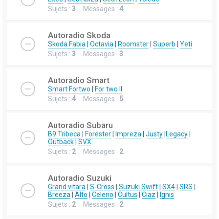
Sujets :
3
Messages :
4
Autoradio Skoda
Skoda Fabia
|
Octavia
|
Roomster
|
Superb
|
Yeti
Sujets :
3
Messages :
3
Autoradio Smart
Smart Fortwo
|
For two II
Sujets :
4
Messages :
5
Autoradio Subaru
B9 Tribeca
|
Forester
|
Impreza
|
Justy
|
Legacy
|
Outback
|
SVX
Sujets :
2
Messages :
2
Autoradio Suzuki
Grand vitara
|
S-Cross
|
Suzuki Swift
|
SX4
|
SRS
|
Breeza
|
Alto
|
Celerio
|
Cultus
|
Ciaz
|
Ignis
Sujets :
2
Messages :
2