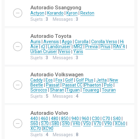
Autoradio Ssangyong
Actyon
|
Korando
|
Kyron
|
Rexton
Sujets :
3
Messages :
3
Autoradio Toyota
Auris
|
Avensis
|
Aygo
|
Corolla
|
Corolla Verso
|
Hi
Ace
|
iQ
|
Landcruiser
|
MR2
|
Previa
|
Prius
|
RAV 4
|
Urban Cruiser
|
Verso
|
Yaris
Sujets :
3
Messages :
3
Autoradio Volkswagen
Caddy
|
Eos
|
Fox
|
Golf
|
Golf Plus
|
Jetta
|
New
Beetle
|
Passat
|
Passat CC
|
Phaeton
|
Polo
|
Scirocco
|
Sharan
|
Tiguan
|
Touareg
|
Touran
Sujets :
5
Messages :
4
Autoradio Volvo
440
|
460
|
480
|
850
|
940
|
960
|
C30
|
C70
|
S40
|
S60
|
S70
|
S80
|
S90
|
V40
|
V50
|
V70
|
V90
|
XC60
|
XC70
|
XC90
Sujets :
4
Messages :
8