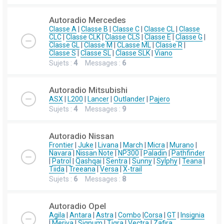
Autoradio Mercedes
Classe A
|
Classe B
|
Classe C
|
Classe CL
|
Classe
CLC
|
Classe CLK
|
Classe CLS
|
Classe E
|
Classe G
|
Classe GL
|
Classe M
|
CLasse ML
|
Classe R
|
Classe S
|
Classe SL
|
Classe SLK
|
Viano
Sujets :
4
Messages :
6
Autoradio Mitsubishi
ASX
|
L200
|
Lancer
|
Outlander
|
Pajero
Sujets :
4
Messages :
9
Autoradio Nissan
Frontier
|
Juke
|
Livana
|
March
|
Micra
|
Murano
|
Navara
|
Nissan Note
|
NP300
|
Paladin
|
Pathfinder
|
Patrol
|
Qashqai
|
Sentra
|
Sunny
|
Sylphy
|
Teana
|
Tiida
|
Treeana
|
Versa
|
X-trail
Sujets :
6
Messages :
8
Autoradio Opel
Agila
|
Antara
|
Astra
|
Combo
|
Corsa
|
GT
|
Insignia
|
Meriva
|
Signum
|
Tigra
|
Vectra
|
Zafira