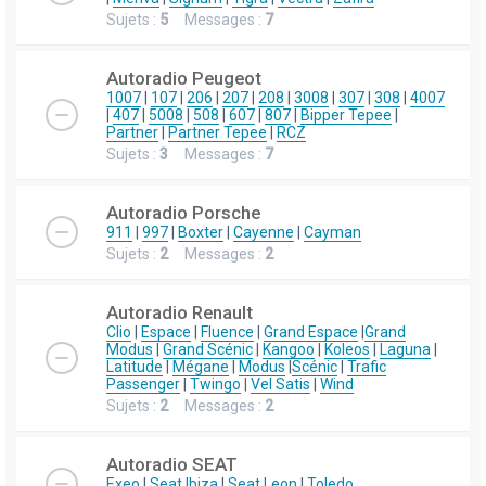
Sujets :
5
Messages :
7
Autoradio Peugeot
1007
|
107
|
206
|
207
|
208
|
3008
|
307
|
308
|
4007
|
407
|
5008
|
508
|
607
|
807
|
Bipper Tepee
|
Partner
|
Partner Tepee
|
RCZ
Sujets :
3
Messages :
7
Autoradio Porsche
911
|
997
|
Boxter
|
Cayenne
|
Cayman
Sujets :
2
Messages :
2
Autoradio Renault
Clio
|
Espace
|
Fluence
|
Grand Espace
|
Grand
Modus
|
Grand Scénic
|
Kangoo
|
Koleos
|
Laguna
|
Latitude
|
Mégane
|
Modus
|
Scénic
|
Trafic
Passenger
|
Twingo
|
Vel Satis
|
Wind
Sujets :
2
Messages :
2
Autoradio SEAT
Exeo
|
Seat Ibiza
|
Seat Leon
|
Toledo