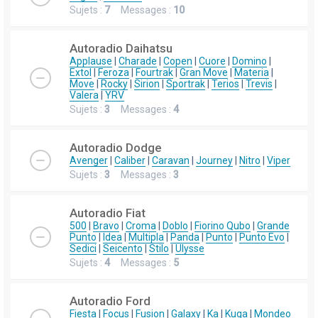
Sujets :
7
Messages :
10
Autoradio Daihatsu
Applause
|
Charade
|
Copen
|
Cuore
|
Domino
|
Extol
|
Feroza
|
Fourtrak
|
Gran Move
|
Materia
|
Move
|
Rocky
|
Sirion
|
Sportrak
|
Terios
|
Trevis
|
Valera
|
YRV
Sujets :
3
Messages :
4
Autoradio Dodge
Avenger
|
Caliber
|
Caravan
|
Journey
|
Nitro
|
Viper
Sujets :
3
Messages :
3
Autoradio Fiat
500
|
Bravo
|
Croma
|
Doblo
|
Fiorino Qubo
|
Grande
Punto
|
Idea
|
Multipla
|
Panda
|
Punto
|
Punto Evo
|
Sedici
|
Seicento
|
Stilo
|
Ulysse
Sujets :
4
Messages :
5
Autoradio Ford
Fiesta
|
Focus
|
Fusion
|
Galaxy
|
Ka
|
Kuga
|
Mondeo