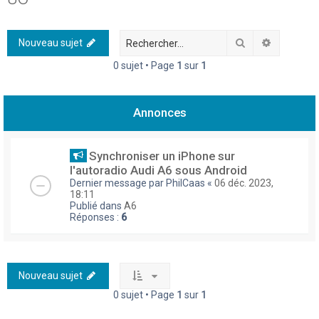
h
e
Rechercher
Recherch
Nouveau sujet
r
0 sujet • Page
1
sur
1
c
h
Annonces
e
r
Synchroniser un iPhone sur
l'autoradio Audi A6 sous Android
Dernier message par
PhilCaas
«
06 déc. 2023,
18:11
Publié dans
A6
Réponses :
6
Nouveau sujet
0 sujet • Page
1
sur
1