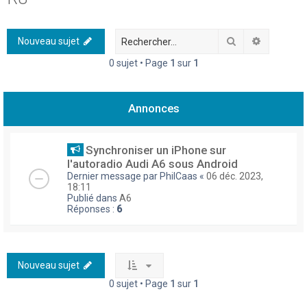
h
e
Rechercher
Recherch
Nouveau sujet
r
0 sujet • Page
1
sur
1
c
h
Annonces
e
r
Synchroniser un iPhone sur
l'autoradio Audi A6 sous Android
Dernier message par
PhilCaas
«
06 déc. 2023,
18:11
Publié dans
A6
Réponses :
6
Nouveau sujet
0 sujet • Page
1
sur
1