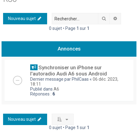
h
e
Rechercher
Recherch
Nouveau sujet
r
0 sujet • Page
1
sur
1
c
h
Annonces
e
r
Synchroniser un iPhone sur
l'autoradio Audi A6 sous Android
Dernier message par
PhilCaas
«
06 déc. 2023,
18:11
Publié dans
A6
Réponses :
6
Nouveau sujet
0 sujet • Page
1
sur
1