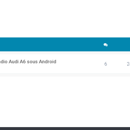
cher
echerche avancée
adio Audi A6 sous Android
6
2