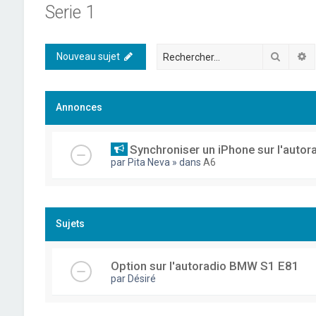
Serie 1
Recher
R
Nouveau sujet
Annonces
Synchroniser un iPhone sur l'autor
par
Pita Neva
» dans
A6
Sujets
Option sur l'autoradio BMW S1 E81
par
Désiré