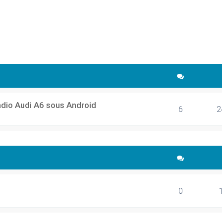
cher
echerche avancée
adio Audi A6 sous Android
6
2
0