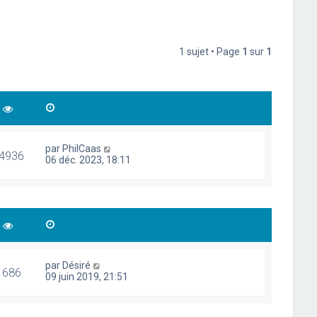
1 sujet • Page
1
sur
1
par
PhilCaas
4936
06 déc. 2023, 18:11
par
Désiré
1686
09 juin 2019, 21:51