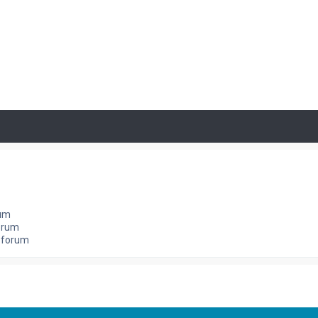
rum
orum
e forum