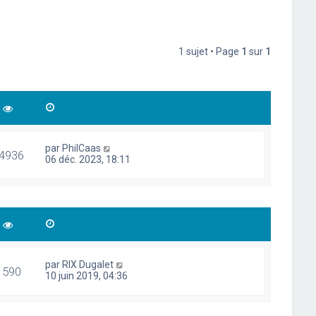
1 sujet • Page
1
sur
1
par
PhilCaas
4936
06 déc. 2023, 18:11
par
RIX Dugalet
1590
10 juin 2019, 04:36