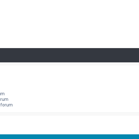
rum
orum
e forum