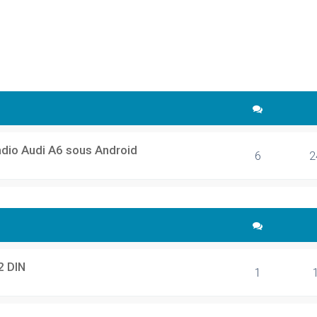
cher
echerche avancée
adio Audi A6 sous Android
6
2
2 DIN
1