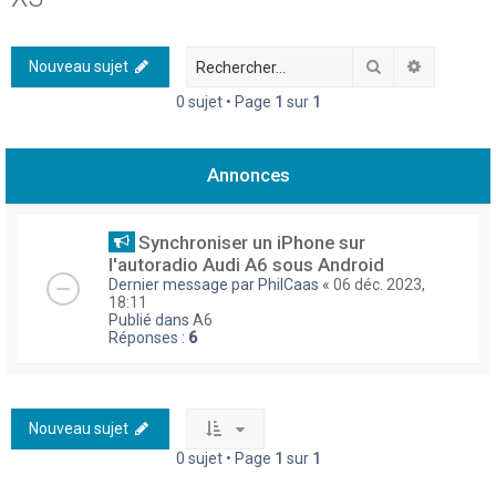
h
e
Rechercher
Recherch
Nouveau sujet
r
0 sujet • Page
1
sur
1
c
h
Annonces
e
r
Synchroniser un iPhone sur
l'autoradio Audi A6 sous Android
Dernier message par
PhilCaas
«
06 déc. 2023,
18:11
Publié dans
A6
Réponses :
6
Nouveau sujet
0 sujet • Page
1
sur
1