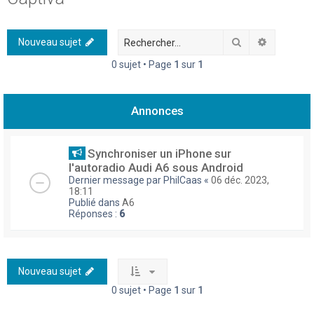
h
e
Rechercher
Recherch
Nouveau sujet
r
0 sujet • Page
1
sur
1
c
h
Annonces
e
r
Synchroniser un iPhone sur
l'autoradio Audi A6 sous Android
Dernier message par
PhilCaas
«
06 déc. 2023,
18:11
Publié dans
A6
Réponses :
6
Nouveau sujet
0 sujet • Page
1
sur
1