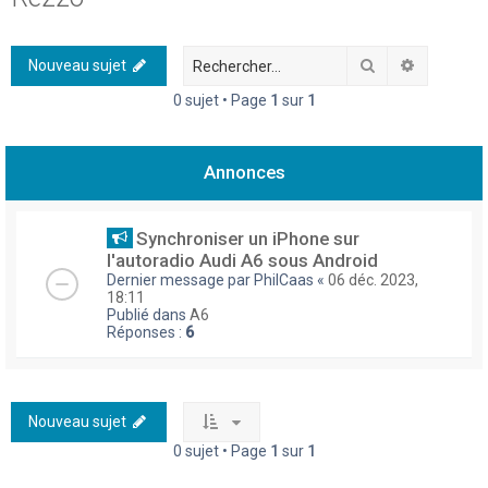
h
e
Rechercher
Recherch
Nouveau sujet
r
0 sujet • Page
1
sur
1
c
h
Annonces
e
r
Synchroniser un iPhone sur
l'autoradio Audi A6 sous Android
Dernier message par
PhilCaas
«
06 déc. 2023,
18:11
Publié dans
A6
Réponses :
6
Nouveau sujet
0 sujet • Page
1
sur
1