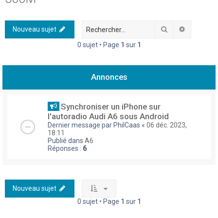
h
e
Rechercher
Recherch
Nouveau sujet
r
0 sujet • Page
1
sur
1
c
h
Annonces
e
r
Synchroniser un iPhone sur
l'autoradio Audi A6 sous Android
Dernier message par
PhilCaas
«
06 déc. 2023,
18:11
Publié dans
A6
Réponses :
6
Nouveau sujet
0 sujet • Page
1
sur
1