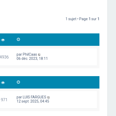
1 sujet • Page
1
sur
1
par
PhilCaas
4936
06 déc. 2023, 18:11
par
LUIS FARGUES
1971
12 sept. 2025, 04:45