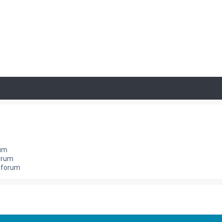
rum
orum
e forum