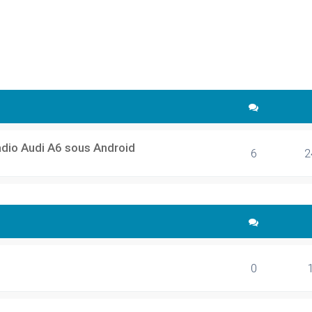
cher
echerche avancée
adio Audi A6 sous Android
6
2
0