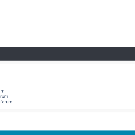
rum
orum
e forum