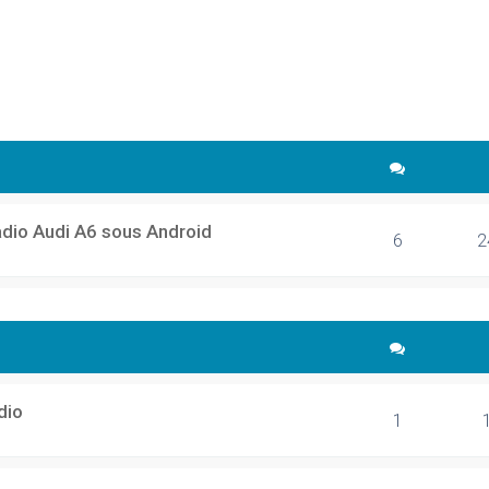
cher
echerche avancée
adio Audi A6 sous Android
6
2
dio
1