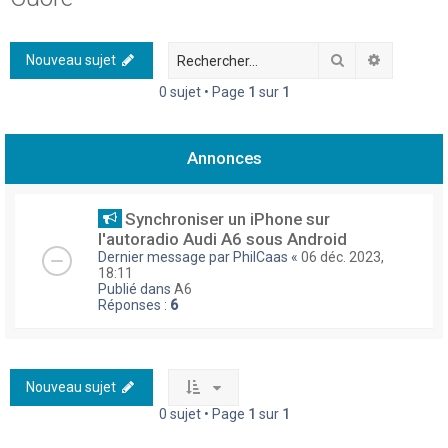
h
e
Rechercher
Recherch
Nouveau sujet
r
0 sujet • Page
1
sur
1
c
h
Annonces
e
r
Synchroniser un iPhone sur
l'autoradio Audi A6 sous Android
Dernier message par
PhilCaas
«
06 déc. 2023,
18:11
Publié dans
A6
Réponses :
6
Nouveau sujet
0 sujet • Page
1
sur
1