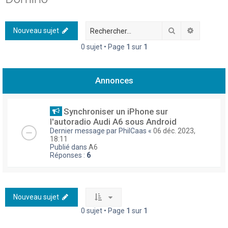
h
e
Rechercher
Recherch
Nouveau sujet
r
0 sujet • Page
1
sur
1
c
h
Annonces
e
r
Synchroniser un iPhone sur
l'autoradio Audi A6 sous Android
Dernier message par
PhilCaas
«
06 déc. 2023,
18:11
Publié dans
A6
Réponses :
6
Nouveau sujet
0 sujet • Page
1
sur
1