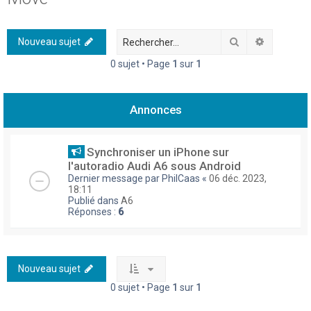
h
e
Rechercher
Recherch
Nouveau sujet
r
0 sujet • Page
1
sur
1
c
h
Annonces
e
r
Synchroniser un iPhone sur
l'autoradio Audi A6 sous Android
Dernier message par
PhilCaas
«
06 déc. 2023,
18:11
Publié dans
A6
Réponses :
6
Nouveau sujet
0 sujet • Page
1
sur
1