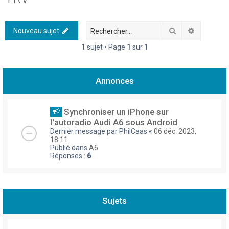
h
e
Rechercher
Recherch
Nouveau sujet
r
1 sujet • Page
1
sur
1
c
h
Annonces
e
r
Synchroniser un iPhone sur
l'autoradio Audi A6 sous Android
Dernier message par
PhilCaas
«
06 déc. 2023,
18:11
Publié dans
A6
Réponses :
6
Sujets