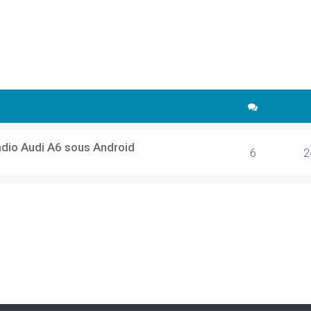
cher
echerche avancée
adio Audi A6 sous Android
6
2