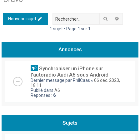
h
e
Rechercher
Recherch
Nouveau sujet
r
1 sujet • Page
1
sur
1
c
h
Annonces
e
r
Synchroniser un iPhone sur
l'autoradio Audi A6 sous Android
Dernier message par
PhilCaas
«
06 déc. 2023,
18:11
Publié dans
A6
Réponses :
6
Sujets