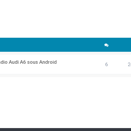
cher
echerche avancée
adio Audi A6 sous Android
6
2