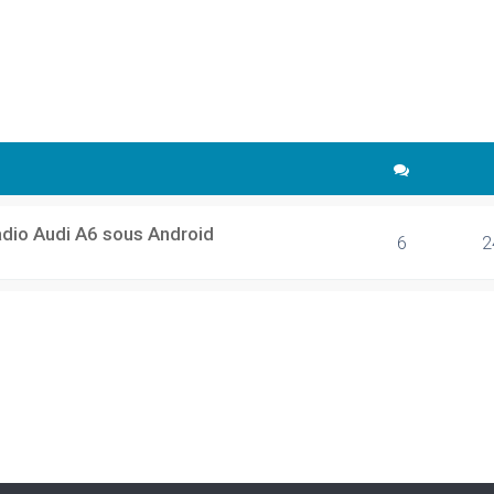
cher
echerche avancée
adio Audi A6 sous Android
6
2