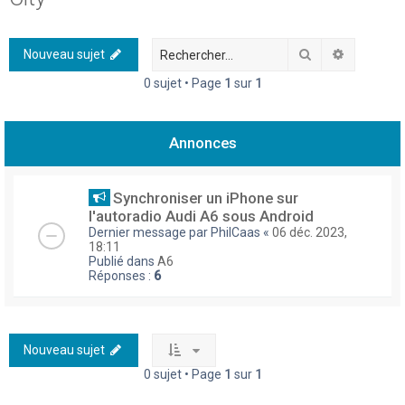
h
e
Rechercher
Recherch
Nouveau sujet
r
0 sujet • Page
1
sur
1
c
h
Annonces
e
r
Synchroniser un iPhone sur
l'autoradio Audi A6 sous Android
Dernier message par
PhilCaas
«
06 déc. 2023,
18:11
Publié dans
A6
Réponses :
6
Nouveau sujet
0 sujet • Page
1
sur
1