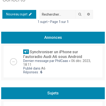
h
e
Rechercher
Recherch
Nouveau sujet
r
1 sujet • Page
1
sur
1
c
h
Annonces
e
r
Synchroniser un iPhone sur
l'autoradio Audi A6 sous Android
Dernier message par
PhilCaas
«
06 déc. 2023,
18:11
Publié dans
A6
Réponses :
6
Sujets