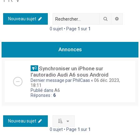
h
e
Rechercher
Recherch
Nouveau sujet
r
0 sujet • Page
1
sur
1
c
h
Annonces
e
r
Synchroniser un iPhone sur
l'autoradio Audi A6 sous Android
Dernier message par
PhilCaas
«
06 déc. 2023,
18:11
Publié dans
A6
Réponses :
6
Nouveau sujet
0 sujet • Page
1
sur
1