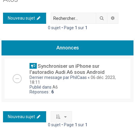
h
e
Rechercher
Recherch
Nouveau sujet
r
0 sujet • Page
1
sur
1
c
h
Annonces
e
r
Synchroniser un iPhone sur
l'autoradio Audi A6 sous Android
Dernier message par
PhilCaas
«
06 déc. 2023,
18:11
Publié dans
A6
Réponses :
6
Nouveau sujet
0 sujet • Page
1
sur
1