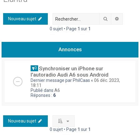
h
e
Rechercher
Recherch
Nouveau sujet
r
0 sujet • Page
1
sur
1
c
h
Annonces
e
r
Synchroniser un iPhone sur
l'autoradio Audi A6 sous Android
Dernier message par
PhilCaas
«
06 déc. 2023,
18:11
Publié dans
A6
Réponses :
6
Nouveau sujet
0 sujet • Page
1
sur
1