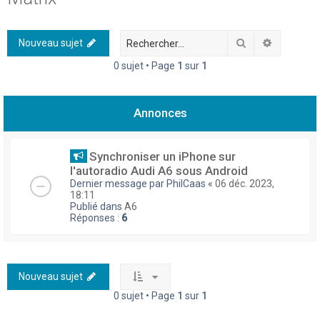
h
e
Rechercher
Recherch
Nouveau sujet
r
0 sujet • Page
1
sur
1
c
h
Annonces
e
r
Synchroniser un iPhone sur
l'autoradio Audi A6 sous Android
Dernier message par
PhilCaas
«
06 déc. 2023,
18:11
Publié dans
A6
Réponses :
6
Nouveau sujet
0 sujet • Page
1
sur
1