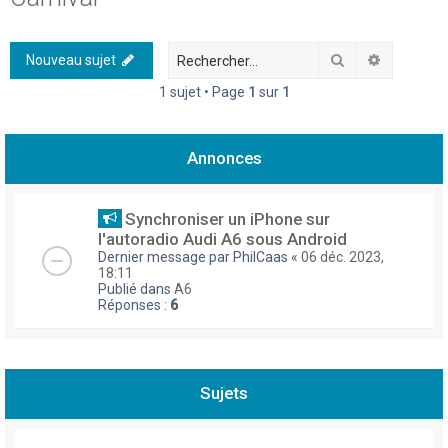
h
e
Rechercher
Recherch
Nouveau sujet
r
1 sujet • Page
1
sur
1
c
h
Annonces
e
r
Synchroniser un iPhone sur
l'autoradio Audi A6 sous Android
Dernier message par
PhilCaas
«
06 déc. 2023,
18:11
Publié dans
A6
Réponses :
6
Sujets